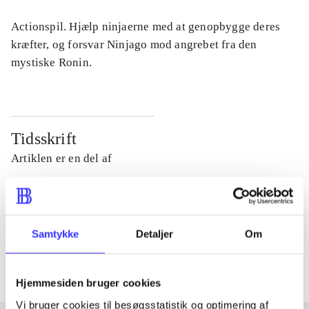
Actionspil. Hjælp ninjaerne med at genopbygge deres
kræfter, og forsvar Ninjago mod angrebet fra den
mystiske Ronin.
Tidsskrift
Artiklen er en del af
lorem ipsum dolor sit amet ...
Tidsskrift
Samtykke
Detaljer
Om
Artiklerne i
handler ofte om
Hjemmesiden bruger cookies
Vi bruger cookies til besøgsstatistik og optimering af