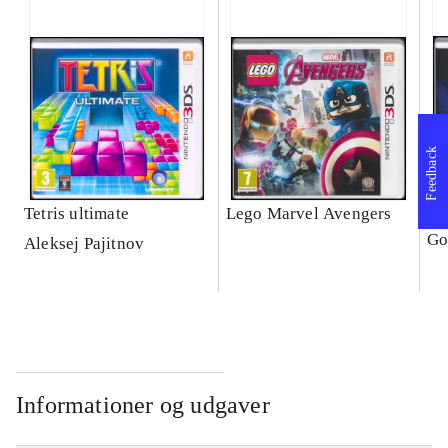
Feedback
Tetris ultimate
Lego Marvel Avengers
Le
Go
Aleksej Pajitnov
Informationer og udgaver