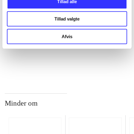
Tillad alle
Tillad valgte
...
Afvis
...
...
Minder om