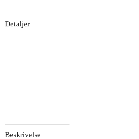
Detaljer
...
...
...
...
...
...
...
...
...
...
...
...
Beskrivelse