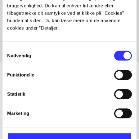
brugervenlighed. Du kan til enhver tid ændre eller
tilbagetrække dit samtykke ved at klikke på ”Cookies” i
bunden af siden. Du kan læse mere om de anvendte
Artikler med samme emner
cookies under ”Detaljer”.
Fra
Samtykkevalg
Nødvendig
Funktionelle
Artikler
Statistik
Alle registrerede artikler fordelt på udgivelser
Marketing
...
...