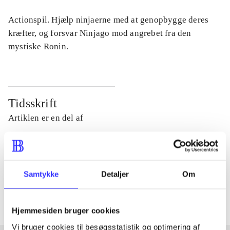
Actionspil. Hjælp ninjaerne med at genopbygge deres
kræfter, og forsvar Ninjago mod angrebet fra den
mystiske Ronin.
Tidsskrift
Artiklen er en del af
lorem ipsum dolor sit amet ...
Tidsskrift
Samtykke
Detaljer
Om
Artiklerne i
handler ofte om
Hjemmesiden bruger cookies
Vi bruger cookies til besøgsstatistik og optimering af