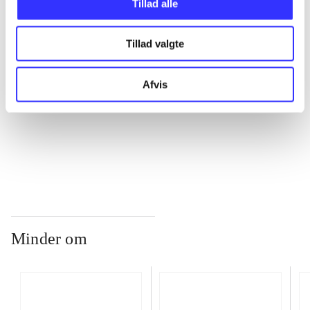
Tillad alle
Tillad valgte
...
Afvis
...
...
Minder om