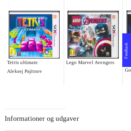
Feedback
Tetris ultimate
Lego Marvel Avengers
Le
Go
Aleksej Pajitnov
Informationer og udgaver