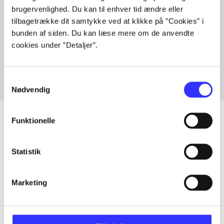
brugervenlighed. Du kan til enhver tid ændre eller
tilbagetrække dit samtykke ved at klikke på ”Cookies” i
bunden af siden. Du kan læse mere om de anvendte
Artikler med samme emner
cookies under ”Detaljer”.
Fra
Samtykkevalg
Nødvendig
Funktionelle
Artikler
Statistik
Alle registrerede artikler fordelt på udgivelser
Marketing
...
...