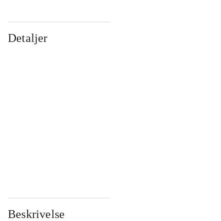
Detaljer
...
...
...
...
...
...
...
...
...
...
...
...
Beskrivelse