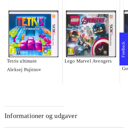
Feedback
Tetris ultimate
Lego Marvel Avengers
Le
Go
Aleksej Pajitnov
Informationer og udgaver