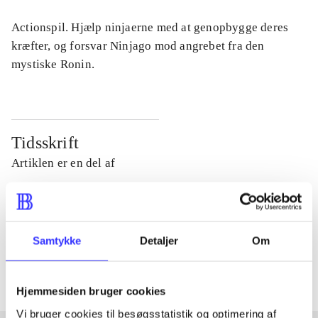
Actionspil. Hjælp ninjaerne med at genopbygge deres
kræfter, og forsvar Ninjago mod angrebet fra den
mystiske Ronin.
Tidsskrift
Artiklen er en del af
lorem ipsum dolor sit amet ...
Tidsskrift
Samtykke
Detaljer
Om
Artiklerne i
handler ofte om
Hjemmesiden bruger cookies
Vi bruger cookies til besøgsstatistik og optimering af