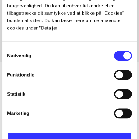
brugervenlighed. Du kan til enhver tid ændre eller
tilbagetrække dit samtykke ved at klikke på ”Cookies” i
bunden af siden. Du kan læse mere om de anvendte
Artikler med samme emner
cookies under ”Detaljer”.
Fra
Samtykkevalg
Nødvendig
Funktionelle
Artikler
Statistik
Alle registrerede artikler fordelt på udgivelser
Marketing
...
...