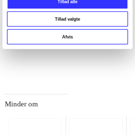
Tillad alle
Tillad valgte
...
Afvis
...
...
Minder om