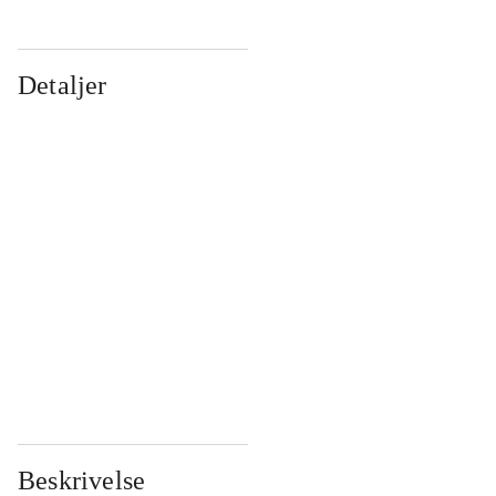
Detaljer
...
...
...
...
...
...
...
...
...
...
...
...
Beskrivelse