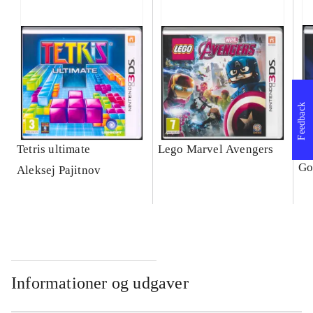
Feedback
Tetris ultimate
Lego Marvel Avengers
Le
Go
Aleksej Pajitnov
Informationer og udgaver