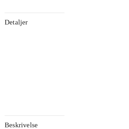
Detaljer
...
...
...
...
...
...
...
...
...
...
...
...
Beskrivelse