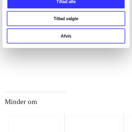
Tillad alle
Tillad valgte
...
Afvis
...
...
Minder om