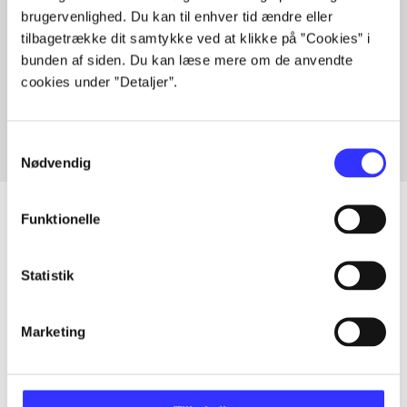
brugervenlighed. Du kan til enhver tid ændre eller
tilbagetrække dit samtykke ved at klikke på ”Cookies” i
bunden af siden. Du kan læse mere om de anvendte
Artikler med samme emner
cookies under ”Detaljer”.
Fra
Samtykkevalg
Nødvendig
Funktionelle
Artikler
Statistik
Alle registrerede artikler fordelt på udgivelser
Marketing
...
...