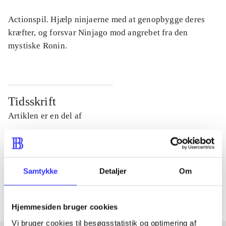
Actionspil. Hjælp ninjaerne med at genopbygge deres
kræfter, og forsvar Ninjago mod angrebet fra den
mystiske Ronin.
Tidsskrift
Artiklen er en del af
lorem ipsum dolor sit amet ...
Tidsskrift
Samtykke
Detaljer
Om
Artiklerne i
handler ofte om
Hjemmesiden bruger cookies
Vi bruger cookies til besøgsstatistik og optimering af