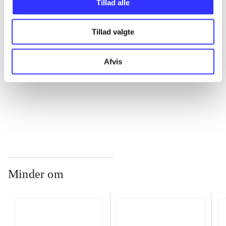
Tillad alle
Tillad valgte
...
Afvis
...
...
Minder om