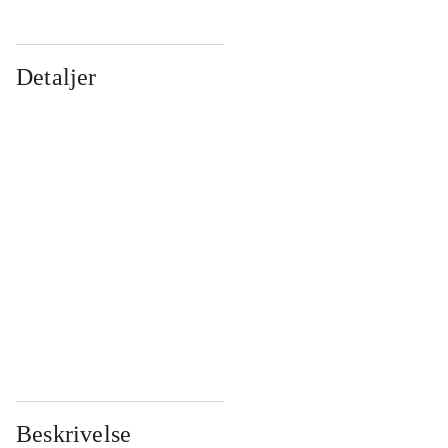
Detaljer
...
...
...
...
...
...
...
...
...
...
...
...
Beskrivelse