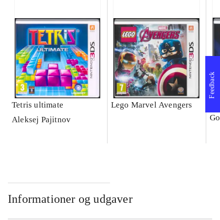
Feedback
Tetris ultimate
Lego Marvel Avengers
Le
Go
Aleksej Pajitnov
Informationer og udgaver