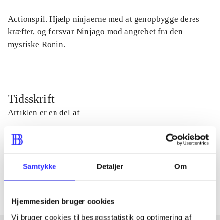
Actionspil. Hjælp ninjaerne med at genopbygge deres
kræfter, og forsvar Ninjago mod angrebet fra den
mystiske Ronin.
Tidsskrift
Artiklen er en del af
lorem ipsum dolor sit amet ...
Tidsskrift
Samtykke
Detaljer
Om
Artiklerne i
handler ofte om
Hjemmesiden bruger cookies
Vi bruger cookies til besøgsstatistik og optimering af