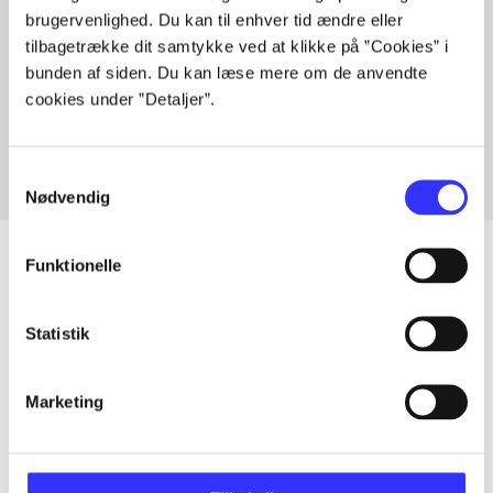
brugervenlighed. Du kan til enhver tid ændre eller
tilbagetrække dit samtykke ved at klikke på ”Cookies” i
bunden af siden. Du kan læse mere om de anvendte
Artikler med samme emner
cookies under ”Detaljer”.
Fra
Samtykkevalg
Nødvendig
Funktionelle
Artikler
Statistik
Alle registrerede artikler fordelt på udgivelser
Marketing
...
...