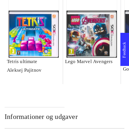
Feedback
Tetris ultimate
Lego Marvel Avengers
Le
Go
Aleksej Pajitnov
Informationer og udgaver