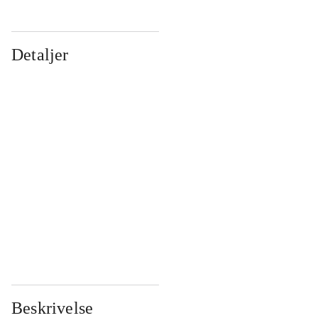
Detaljer
...
...
...
...
...
...
...
...
...
...
...
...
Beskrivelse