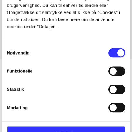
brugervenlighed. Du kan til enhver tid ændre eller
tilbagetrække dit samtykke ved at klikke på ”Cookies” i
bunden af siden. Du kan læse mere om de anvendte
Artikler med samme emner
cookies under ”Detaljer”.
Fra
Samtykkevalg
Nødvendig
Funktionelle
Artikler
Statistik
Alle registrerede artikler fordelt på udgivelser
Marketing
...
...