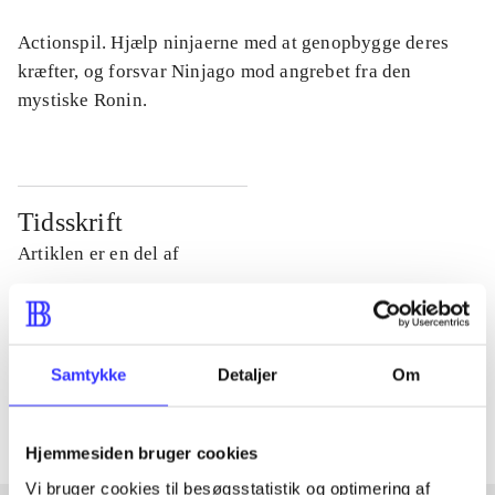
Actionspil. Hjælp ninjaerne med at genopbygge deres
kræfter, og forsvar Ninjago mod angrebet fra den
mystiske Ronin.
Tidsskrift
Artiklen er en del af
lorem ipsum dolor sit amet ...
Tidsskrift
Samtykke
Detaljer
Om
Artiklerne i
handler ofte om
Hjemmesiden bruger cookies
Vi bruger cookies til besøgsstatistik og optimering af