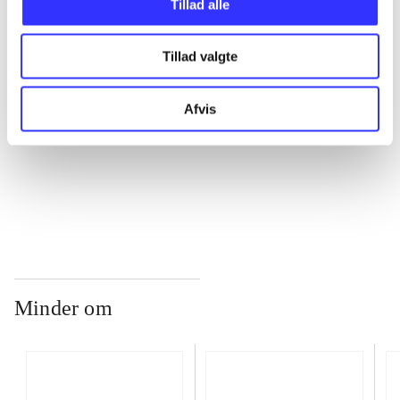
Tillad alle
Tillad valgte
...
Afvis
...
...
Minder om