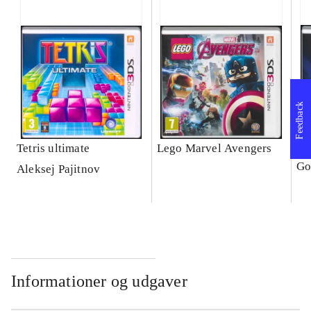
Feedback
Tetris ultimate
Lego Marvel Avengers
Le
Go
Aleksej Pajitnov
Informationer og udgaver