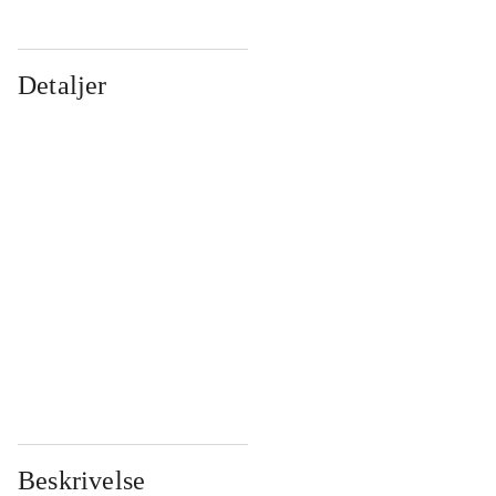
Detaljer
...
...
...
...
...
...
...
...
...
...
...
...
Beskrivelse