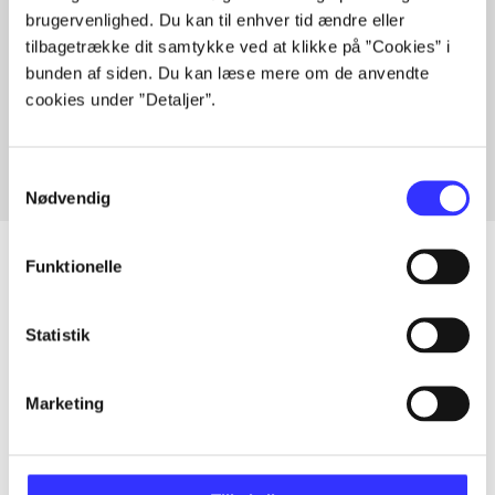
brugervenlighed. Du kan til enhver tid ændre eller
tilbagetrække dit samtykke ved at klikke på ”Cookies” i
bunden af siden. Du kan læse mere om de anvendte
Artikler med samme emner
cookies under ”Detaljer”.
Fra
Samtykkevalg
Nødvendig
Funktionelle
Artikler
Statistik
Alle registrerede artikler fordelt på udgivelser
Marketing
...
...