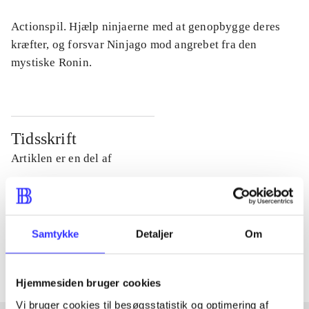
Actionspil. Hjælp ninjaerne med at genopbygge deres
kræfter, og forsvar Ninjago mod angrebet fra den
mystiske Ronin.
Tidsskrift
Artiklen er en del af
lorem ipsum dolor sit amet ...
Tidsskrift
Samtykke
Detaljer
Om
Artiklerne i
handler ofte om
Hjemmesiden bruger cookies
Vi bruger cookies til besøgsstatistik og optimering af