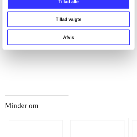
Tillad alle
Tillad valgte
...
Afvis
...
...
Minder om