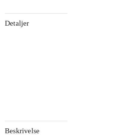
Detaljer
...
...
...
...
...
...
...
...
...
...
...
...
Beskrivelse