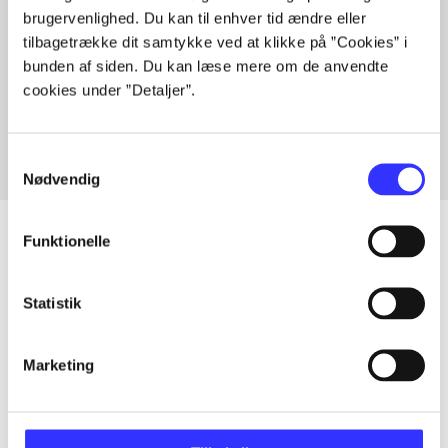
brugervenlighed. Du kan til enhver tid ændre eller
tilbagetrække dit samtykke ved at klikke på ”Cookies” i
bunden af siden. Du kan læse mere om de anvendte
Artikler med samme emner
cookies under ”Detaljer”.
Fra
Samtykkevalg
Nødvendig
Funktionelle
Artikler
Statistik
Alle registrerede artikler fordelt på udgivelser
Marketing
...
...