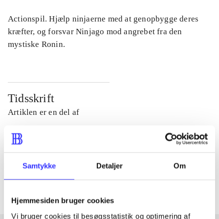
Actionspil. Hjælp ninjaerne med at genopbygge deres
kræfter, og forsvar Ninjago mod angrebet fra den
mystiske Ronin.
Tidsskrift
Artiklen er en del af
lorem ipsum dolor sit amet ...
Tidsskrift
Samtykke
Detaljer
Om
Artiklerne i
handler ofte om
Hjemmesiden bruger cookies
Vi bruger cookies til besøgsstatistik og optimering af