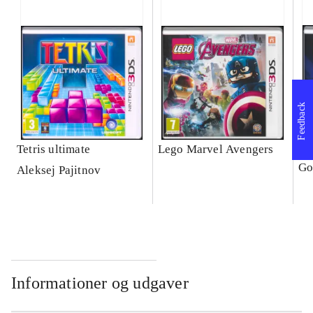
Feedback
Tetris ultimate
Lego Marvel Avengers
Le
Go
Aleksej Pajitnov
Informationer og udgaver