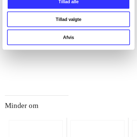
Tillad alle
Tillad valgte
...
Afvis
...
...
Minder om