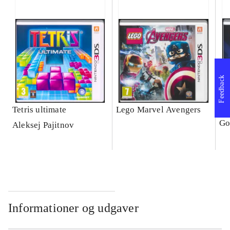
Feedback
Tetris ultimate
Lego Marvel Avengers
Le
Go
Aleksej Pajitnov
Informationer og udgaver