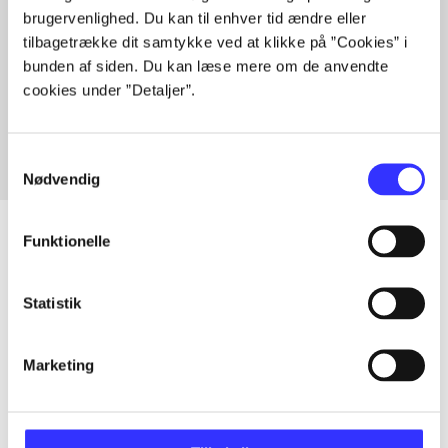
brugervenlighed. Du kan til enhver tid ændre eller
tilbagetrække dit samtykke ved at klikke på ”Cookies” i
bunden af siden. Du kan læse mere om de anvendte
Artikler med samme emner
cookies under ”Detaljer”.
Fra
Samtykkevalg
Nødvendig
Funktionelle
Artikler
Statistik
Alle registrerede artikler fordelt på udgivelser
Marketing
...
...