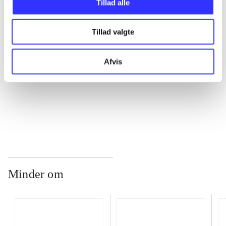
Tillad alle
Tillad valgte
...
Afvis
...
...
Minder om