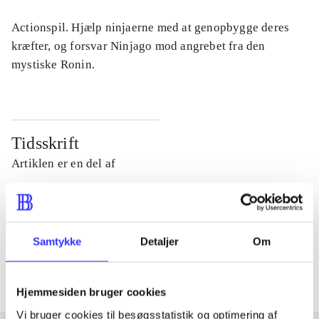
Actionspil. Hjælp ninjaerne med at genopbygge deres
kræfter, og forsvar Ninjago mod angrebet fra den
mystiske Ronin.
Tidsskrift
Artiklen er en del af
lorem ipsum dolor sit amet ...
Tidsskrift
Samtykke
Detaljer
Om
Artiklerne i
handler ofte om
Hjemmesiden bruger cookies
Vi bruger cookies til besøgsstatistik og optimering af