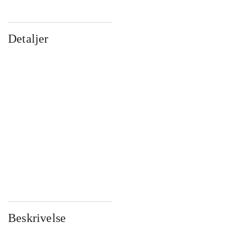
Detaljer
...
...
...
...
...
...
...
...
...
...
...
...
Beskrivelse