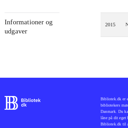
Informationer og
2015
N
udgaver
Bibliotek.dk er 
bibliotekers mat
Danmark. Du kan
låne på dit eget
Bibliotek.dk til