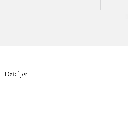
Detaljer
...
...
...
...