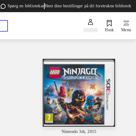
Spørg en bibliotekar
Hent dine bestillinger på dit foretrukne bibliotek
Log ind
Husk
Menu
Nintendo 3ds, 2015