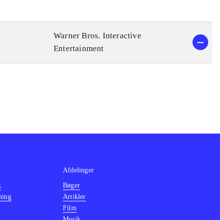
Warner Bros. Interactive
Entertainment
Afdelinger
k
Bøger
ning
Artikler
Film
Musik