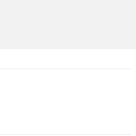
...
...