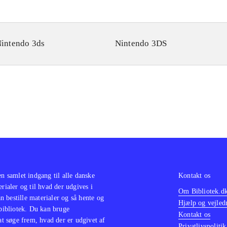
intendo 3ds
Nintendo 3DS
en samlet indgang til alle danske
Kontakt os
erialer og til hvad der udgives i
Om Bibliotek.d
 bestille materialer og så hente og
Hjælp og vejled
 bibliotek. Du kan bruge
Kontakt os
 at søge frem, hvad der er udgivet af
Privatlivspolitik