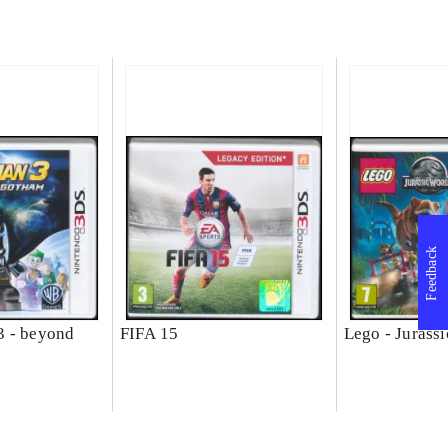
Feedback
3 - beyond
FIFA 15
Lego - Jurass