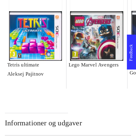
Feedback
Tetris ultimate
Lego Marvel Avengers
Le
Go
Aleksej Pajitnov
Informationer og udgaver