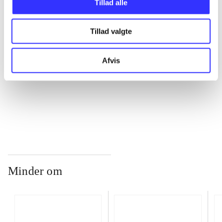
Tillad alle
Tillad valgte
...
Afvis
...
...
Minder om