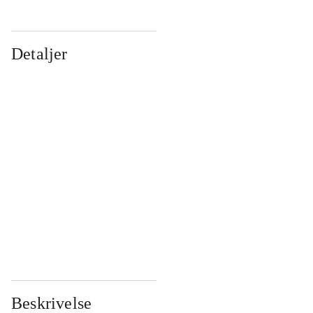
Detaljer
...
...
...
...
...
...
...
...
...
...
...
...
Beskrivelse