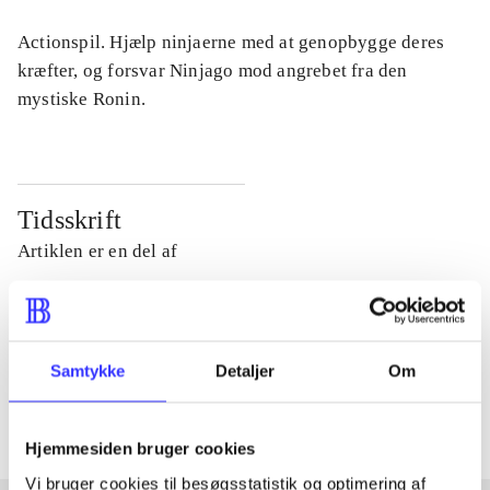
Actionspil. Hjælp ninjaerne med at genopbygge deres
kræfter, og forsvar Ninjago mod angrebet fra den
mystiske Ronin.
Tidsskrift
Artiklen er en del af
lorem ipsum dolor sit amet ...
Tidsskrift
Samtykke
Detaljer
Om
Artiklerne i
handler ofte om
Hjemmesiden bruger cookies
Vi bruger cookies til besøgsstatistik og optimering af