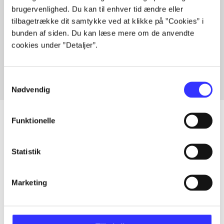
brugervenlighed. Du kan til enhver tid ændre eller
tilbagetrække dit samtykke ved at klikke på ”Cookies” i
bunden af siden. Du kan læse mere om de anvendte
Artikler med samme emner
cookies under ”Detaljer”.
Fra
Samtykkevalg
Nødvendig
Funktionelle
Artikler
Statistik
Alle registrerede artikler fordelt på udgivelser
Marketing
...
...