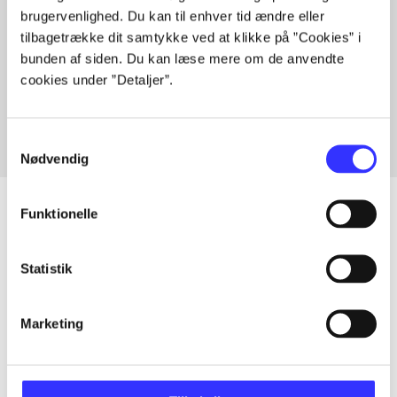
brugervenlighed. Du kan til enhver tid ændre eller
tilbagetrække dit samtykke ved at klikke på ”Cookies” i
bunden af siden. Du kan læse mere om de anvendte
Artikler med samme emner
cookies under ”Detaljer”.
Fra
Samtykkevalg
Nødvendig
Funktionelle
Artikler
Statistik
Alle registrerede artikler fordelt på udgivelser
Marketing
...
...