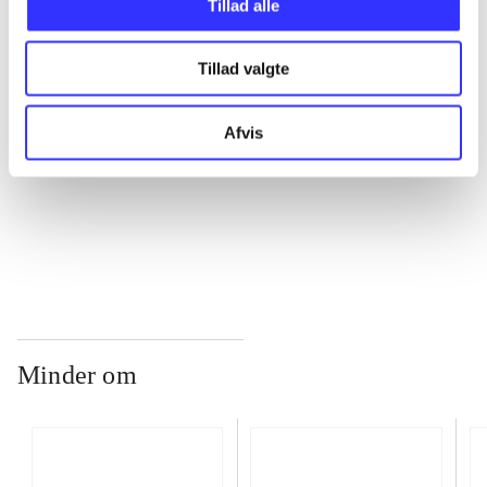
Tillad alle
Tillad valgte
...
Afvis
...
...
Minder om