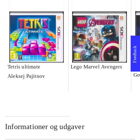
Feedback
Tetris ultimate
Lego Marvel Avengers
Le
Go
Aleksej Pajitnov
Informationer og udgaver