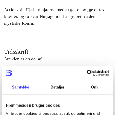
Actionspil. Hjælp ninjaerne med at genopbygge deres
kræfter, og forsvar Ninjago mod angrebet fra den
mystiske Ronin.
Tidsskrift
Artiklen er en del af
lorem ipsum dolor sit amet ...
Tidsskrift
Samtykke
Detaljer
Om
Artiklerne i
handler ofte om
Hjemmesiden bruger cookies
Vi bruger cookies til besøgsstatistik og optimering af