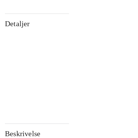
Detaljer
...
...
...
...
...
...
...
...
...
...
...
...
Beskrivelse