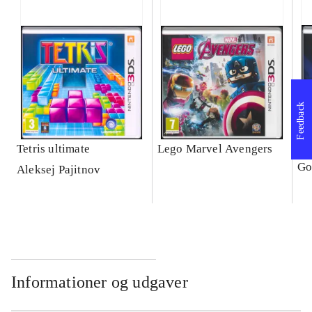
Feedback
Tetris ultimate
Lego Marvel Avengers
Le
Go
Aleksej Pajitnov
Informationer og udgaver