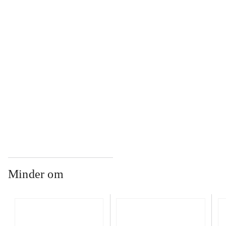
...
...
...
Minder om