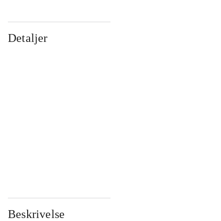
Detaljer
...
...
...
...
...
...
...
...
...
...
...
...
Beskrivelse