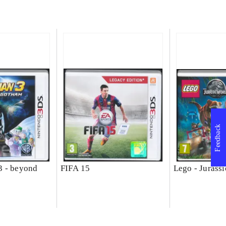
Feedback
3 - beyond
FIFA 15
Lego - Jurass