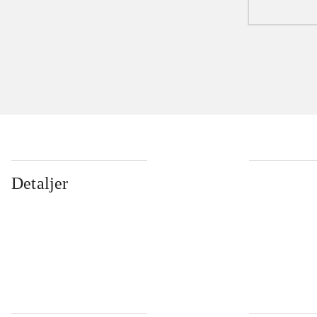
Detaljer
...
...
...
...