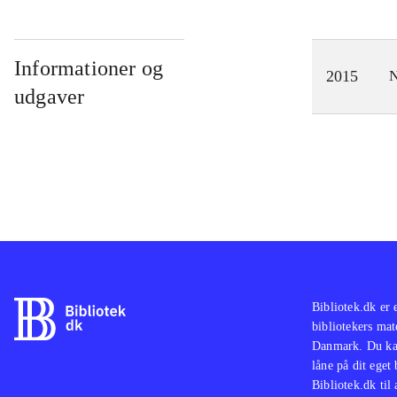
Informationer og
2015
N
udgaver
Bibliotek.dk er 
bibliotekers mat
Danmark. Du kan
låne på dit eget
Bibliotek.dk til