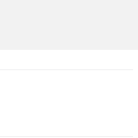
...
...