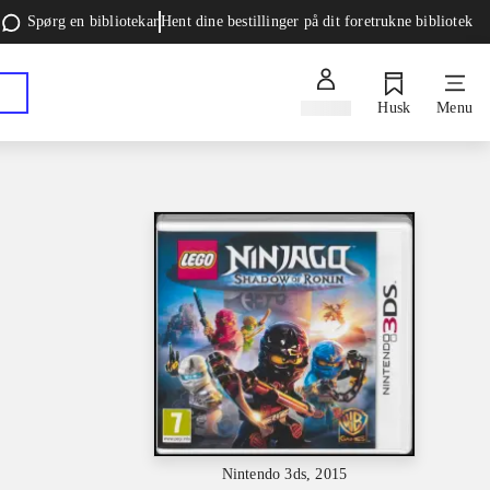
Spørg en bibliotekar
Hent dine bestillinger på dit foretrukne bibliotek
Log ind
Husk
Menu
Nintendo 3ds, 2015