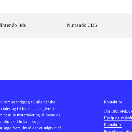
intendo 3ds
Nintendo 3DS
en samlet indgang til alle danske
Kontakt os
erialer og til hvad der udgives i
Om Bibliotek.d
 bestille materialer og så hente og
Hjælp og vejled
 bibliotek. Du kan bruge
Kontakt os
 at søge frem, hvad der er udgivet af
Privatlivspolitik