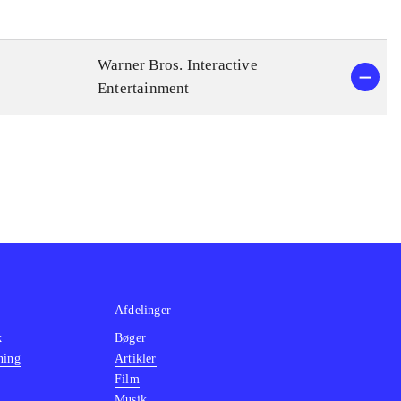
Warner Bros. Interactive
Entertainment
Afdelinger
k
Bøger
ning
Artikler
Film
Musik