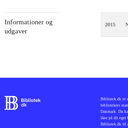
Informationer og
2015
N
udgaver
Bibliotek.dk er 
bibliotekers mat
Danmark. Du kan
låne på dit eget
Bibliotek.dk til