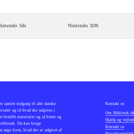
intendo 3ds
Nintendo 3DS
en samlet indgang til alle danske
Kontakt os
erialer og til hvad der udgives i
Om Bibliotek.d
 bestille materialer og så hente og
Hjælp og vejled
 bibliotek. Du kan bruge
Kontakt os
 at søge frem, hvad der er udgivet af
Privatlivspolitik