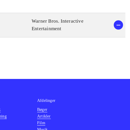
Warner Bros. Interactive
Entertainment
Afdelinger
k
Bøger
ning
Artikler
Film
Musik