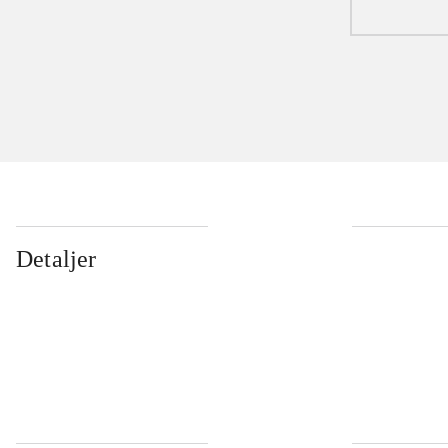
Detaljer
...
...
...
...