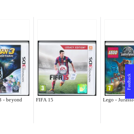
Feedback
3 - beyond
FIFA 15
Lego - Jurass