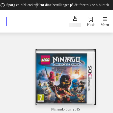
Spørg en bibliotekar
Hent dine bestillinger på dit foretrukne bibliotek
Log ind
Husk
Menu
Nintendo 3ds, 2015