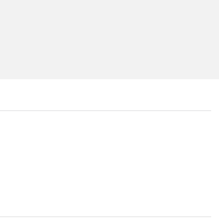
...
...