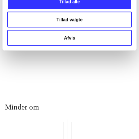
Tillad alle
Tillad valgte
...
Afvis
...
...
Minder om