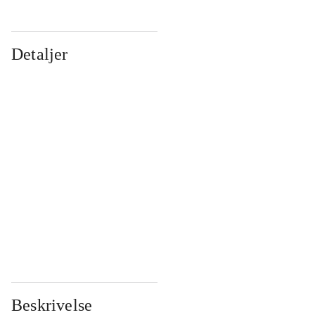
Detaljer
...
...
...
...
...
...
...
...
...
...
...
...
Beskrivelse