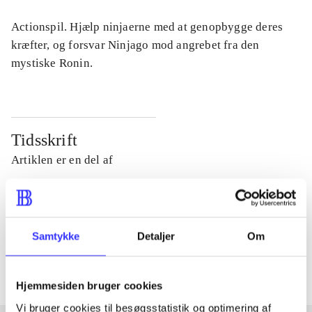
Actionspil. Hjælp ninjaerne med at genopbygge deres
kræfter, og forsvar Ninjago mod angrebet fra den
mystiske Ronin.
Tidsskrift
Artiklen er en del af
lorem ipsum dolor sit amet ...
Tidsskrift
Samtykke
Detaljer
Om
Artiklerne i
handler ofte om
Hjemmesiden bruger cookies
Vi bruger cookies til besøgsstatistik og optimering af