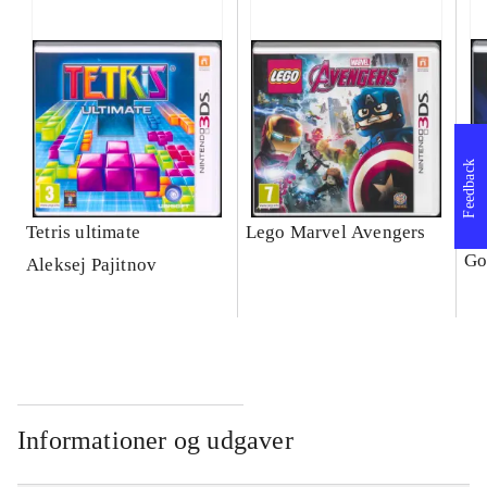
Feedback
Tetris ultimate
Lego Marvel Avengers
Le
Go
Aleksej Pajitnov
Informationer og udgaver