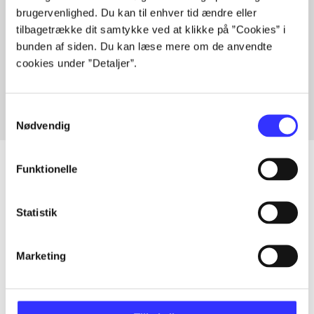
brugervenlighed. Du kan til enhver tid ændre eller
tilbagetrække dit samtykke ved at klikke på ”Cookies” i
bunden af siden. Du kan læse mere om de anvendte
Artikler med samme emner
cookies under ”Detaljer”.
Fra
Samtykkevalg
Nødvendig
Funktionelle
Artikler
Statistik
Alle registrerede artikler fordelt på udgivelser
Marketing
...
...