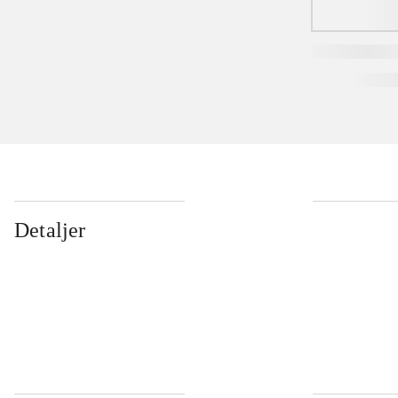
Detaljer
...
...
...
...