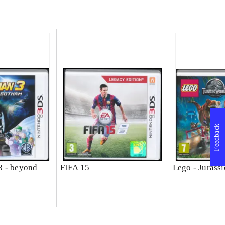
Feedback
3 - beyond
FIFA 15
Lego - Jurass