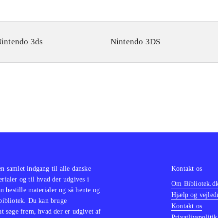
intendo 3ds
Nintendo 3DS
en samlet indgang til alle danske
Kontakt os
erialer og til hvad der udgives i
Om Bibliotek.d
 bestille materialer og så hente og
Hjælp og vejled
 bibliotek. Du kan bruge
Kontakt os
 at søge frem, hvad der er udgivet af
Privatlivspolitik