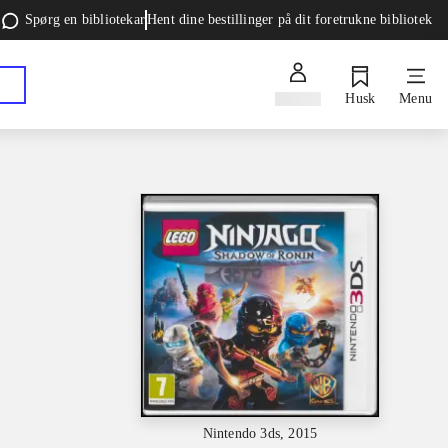
Spørg en bibliotekar
Hent dine bestillinger på dit foretrukne bibliotek
Log ind
Husk
Menu
Nintendo 3ds, 2015