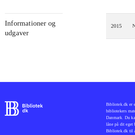
Informationer og
2015
N
udgaver
Bibliotek.dk er 
bibliotekers mat
Danmark. Du kan
låne på dit eget
Bibliotek.dk til