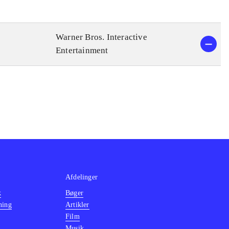
Warner Bros. Interactive
Entertainment
Afdelinger
k
Bøger
ning
Artikler
Film
Musik