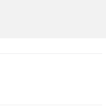
...
...