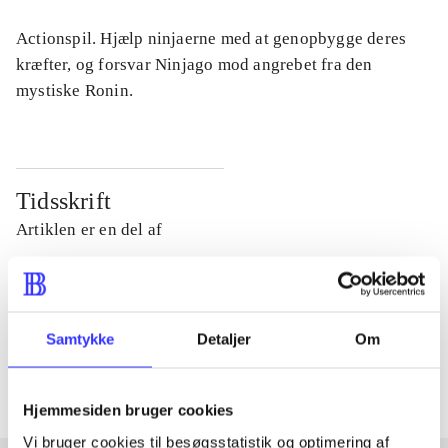
Actionspil. Hjælp ninjaerne med at genopbygge deres
kræfter, og forsvar Ninjago mod angrebet fra den
mystiske Ronin.
Tidsskrift
Artiklen er en del af
lorem ipsum dolor sit amet ...
Tidsskrift
Samtykke
Detaljer
Om
Artiklerne i
handler ofte om
Hjemmesiden bruger cookies
Vi bruger cookies til besøgsstatistik og optimering af