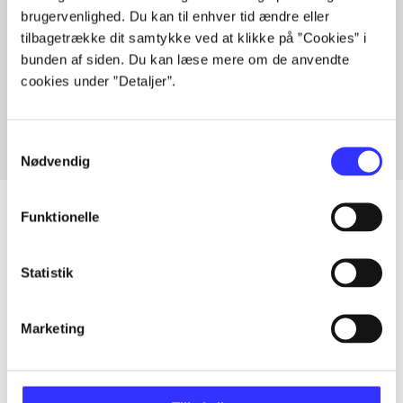
brugervenlighed. Du kan til enhver tid ændre eller
tilbagetrække dit samtykke ved at klikke på ”Cookies” i
bunden af siden. Du kan læse mere om de anvendte
Artikler med samme emner
cookies under ”Detaljer”.
Fra
Samtykkevalg
Nødvendig
Funktionelle
Artikler
Statistik
Alle registrerede artikler fordelt på udgivelser
Marketing
...
...