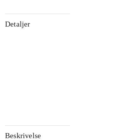
Detaljer
...
...
...
...
...
...
...
...
...
...
...
...
Beskrivelse