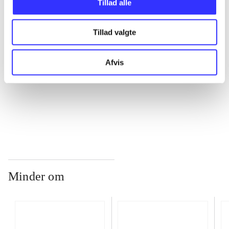
Tillad alle
Tillad valgte
...
Afvis
...
...
Minder om