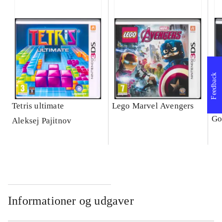
Feedback
Tetris ultimate
Lego Marvel Avengers
Le
Go
Aleksej Pajitnov
Informationer og udgaver