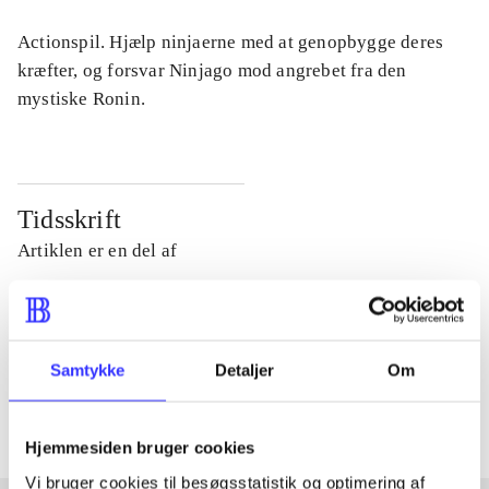
Actionspil. Hjælp ninjaerne med at genopbygge deres
kræfter, og forsvar Ninjago mod angrebet fra den
mystiske Ronin.
Tidsskrift
Artiklen er en del af
lorem ipsum dolor sit amet ...
Tidsskrift
Samtykke
Detaljer
Om
Artiklerne i
handler ofte om
Hjemmesiden bruger cookies
Vi bruger cookies til besøgsstatistik og optimering af