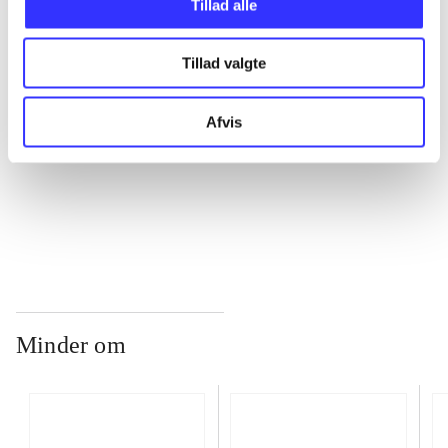
Tillad alle
Tillad valgte
...
Afvis
...
...
Minder om