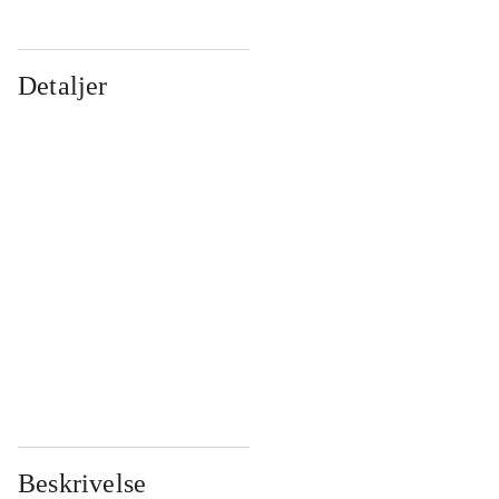
Detaljer
...
...
...
...
...
...
...
...
...
...
...
...
Beskrivelse