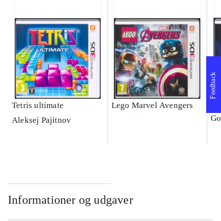
Feedback
Tetris ultimate
Lego Marvel Avengers
Le
Go
Aleksej Pajitnov
Informationer og udgaver