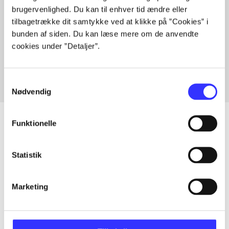
brugervenlighed. Du kan til enhver tid ændre eller
tilbagetrække dit samtykke ved at klikke på ”Cookies” i
bunden af siden. Du kan læse mere om de anvendte
Artikler med samme emner
cookies under ”Detaljer”.
Fra
Samtykkevalg
Nødvendig
Funktionelle
Artikler
Statistik
Alle registrerede artikler fordelt på udgivelser
Marketing
...
...