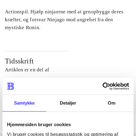
Actionspil. Hjælp ninjaerne med at genopbygge deres
kræfter, og forsvar Ninjago mod angrebet fra den
mystiske Ronin.
Tidsskrift
Artiklen er en del af
lorem ipsum dolor sit amet ...
Tidsskrift
Samtykke
Detaljer
Om
Artiklerne i
handler ofte om
Hjemmesiden bruger cookies
Vi bruger cookies til besøgsstatistik og optimering af