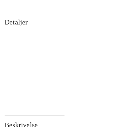
Detaljer
...
...
...
...
...
...
...
...
...
...
...
...
Beskrivelse