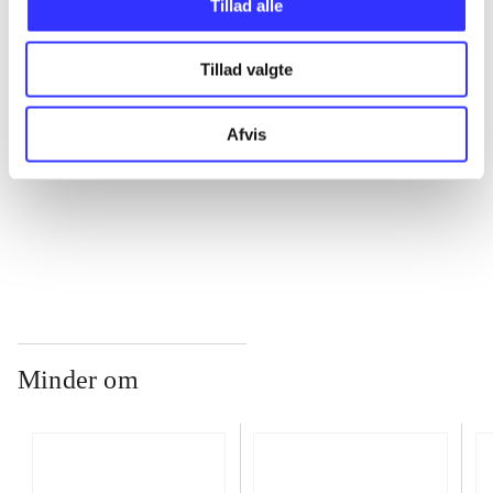
Tillad alle
Tillad valgte
...
Afvis
...
...
Minder om