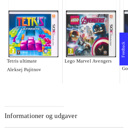
Feedback
Tetris ultimate
Lego Marvel Avengers
Le
Go
Aleksej Pajitnov
Informationer og udgaver