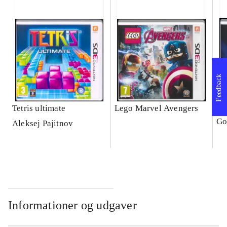
Feedback
Tetris ultimate
Lego Marvel Avengers
Le
Go
Aleksej Pajitnov
Informationer og udgaver