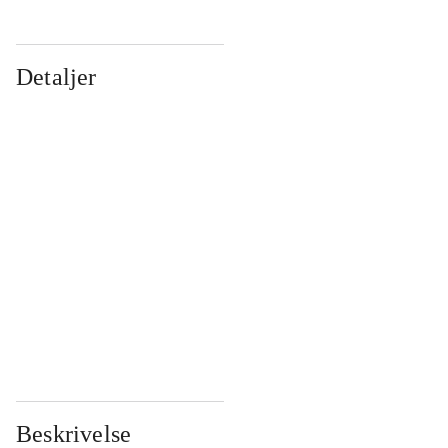
Detaljer
...
...
...
...
...
...
...
...
...
...
...
...
Beskrivelse