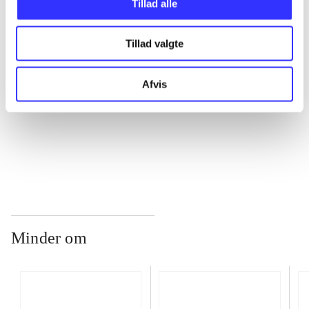
Tillad alle
Tillad valgte
...
Afvis
...
...
Minder om