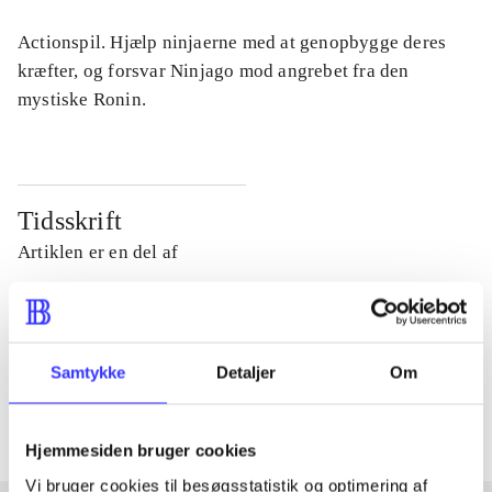
Actionspil. Hjælp ninjaerne med at genopbygge deres
kræfter, og forsvar Ninjago mod angrebet fra den
mystiske Ronin.
Tidsskrift
Artiklen er en del af
lorem ipsum dolor sit amet ...
Tidsskrift
Samtykke
Detaljer
Om
Artiklerne i
handler ofte om
Hjemmesiden bruger cookies
Vi bruger cookies til besøgsstatistik og optimering af