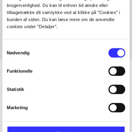
brugervenlighed. Du kan til enhver tid ændre eller
tilbagetrække dit samtykke ved at klikke på ”Cookies” i
bunden af siden. Du kan læse mere om de anvendte
Artikler med samme emner
cookies under ”Detaljer”.
Fra
Samtykkevalg
Nødvendig
Funktionelle
Artikler
Statistik
Alle registrerede artikler fordelt på udgivelser
Marketing
...
...