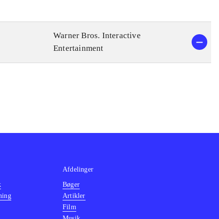
Warner Bros. Interactive
Entertainment
Afdelinger
k
Bøger
ning
Artikler
Film
Musik