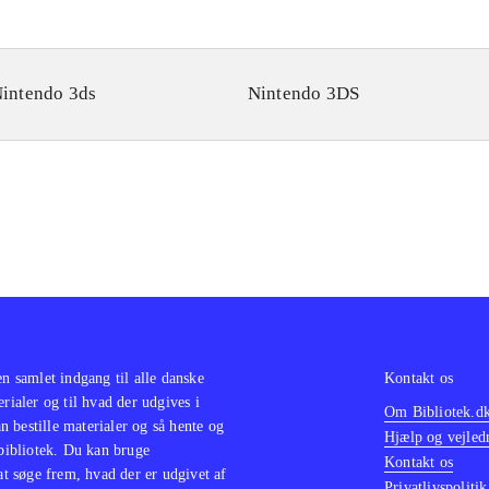
intendo 3ds
Nintendo 3DS
en samlet indgang til alle danske
Kontakt os
erialer og til hvad der udgives i
Om Bibliotek.d
 bestille materialer og så hente og
Hjælp og vejled
 bibliotek. Du kan bruge
Kontakt os
 at søge frem, hvad der er udgivet af
Privatlivspolitik