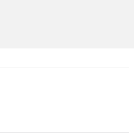
...
...