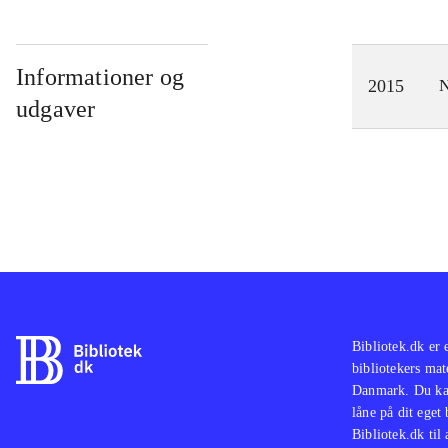
Informationer og
2015
N
udgaver
Bibliotek.dk er 
bibliotekers mat
Danmark. Du kan
låne på dit eget
Bibliotek.dk til