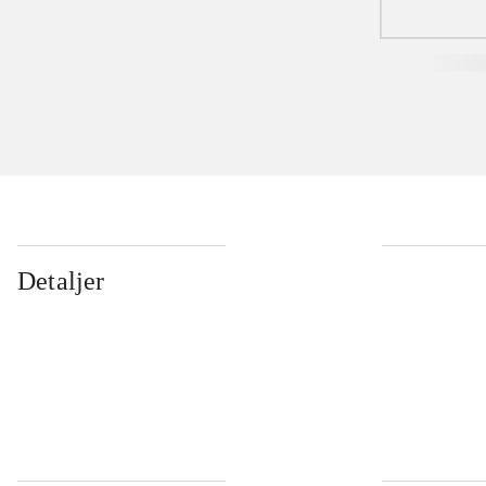
Detaljer
...
...
...
...