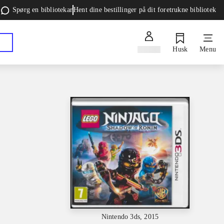
Spørg en bibliotekar
Hent dine bestillinger på dit foretrukne bibliotek
Log ind
Husk
Menu
Nintendo 3ds, 2015