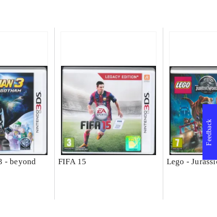
Feedback
3 - beyond
FIFA 15
Lego - Jurass