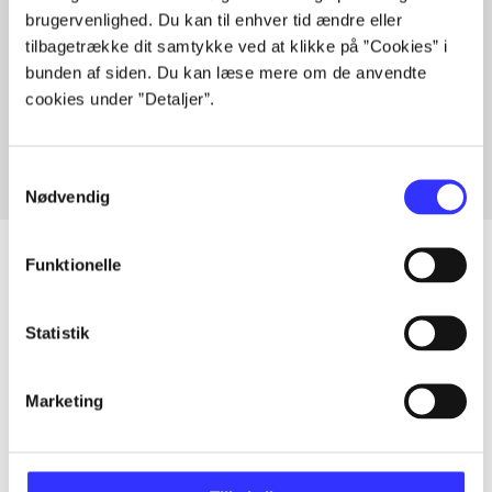
brugervenlighed. Du kan til enhver tid ændre eller
tilbagetrække dit samtykke ved at klikke på ”Cookies” i
bunden af siden. Du kan læse mere om de anvendte
Artikler med samme emner
cookies under ”Detaljer”.
Fra
Samtykkevalg
Nødvendig
Funktionelle
Artikler
Statistik
Alle registrerede artikler fordelt på udgivelser
Marketing
...
...