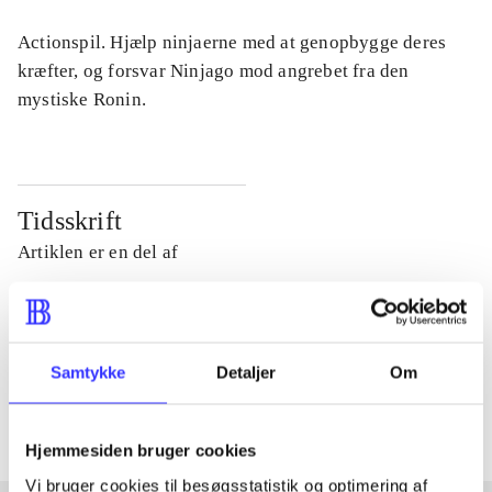
Actionspil. Hjælp ninjaerne med at genopbygge deres
kræfter, og forsvar Ninjago mod angrebet fra den
mystiske Ronin.
Tidsskrift
Artiklen er en del af
lorem ipsum dolor sit amet ...
Tidsskrift
Samtykke
Detaljer
Om
Artiklerne i
handler ofte om
Hjemmesiden bruger cookies
Vi bruger cookies til besøgsstatistik og optimering af