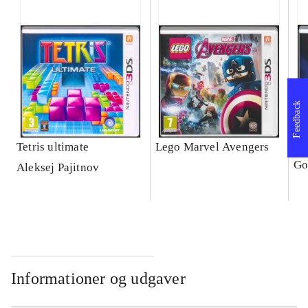
Feedback
Tetris ultimate
Lego Marvel Avengers
Le
Go
Aleksej Pajitnov
Informationer og udgaver