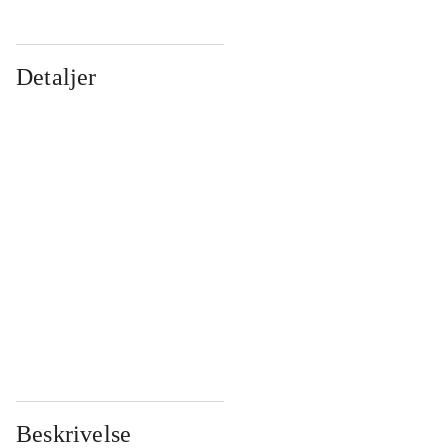
Detaljer
...
...
...
...
...
...
...
...
...
...
...
...
Beskrivelse