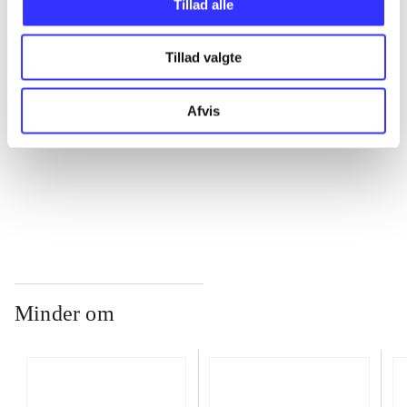
Tillad alle
Tillad valgte
...
Afvis
...
...
Minder om