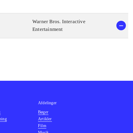
Warner Bros. Interactive
Entertainment
Afdelinger
k
Bøger
ning
Artikler
Film
Musik