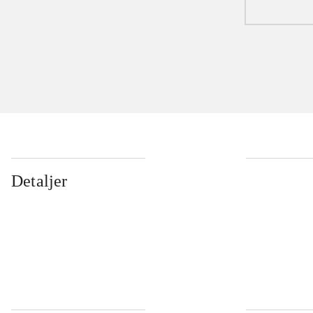
Detaljer
...
...
...
...