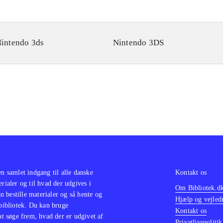
intendo 3ds
Nintendo 3DS
en samlet indgang til alle danske
Kontakt os
erialer og til hvad der udgives i
Om Bibliotek.d
 bestille materialer og så hente og
Hjælp og vejled
 bibliotek. Du kan bruge
Kontakt os
 at søge frem, hvad der er udgivet af
Privatlivspolitik