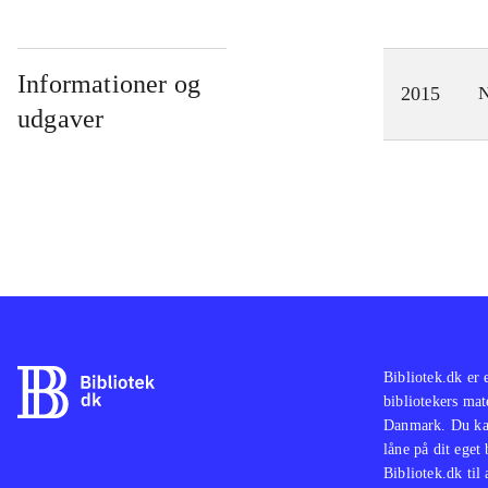
Informationer og
2015
N
udgaver
Bibliotek.dk er 
bibliotekers mat
Danmark. Du kan
låne på dit eget
Bibliotek.dk til