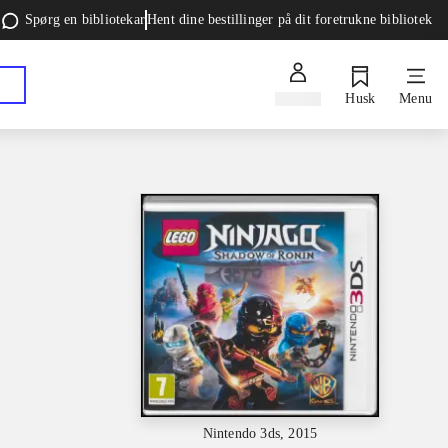
Spørg en bibliotekar
Hent dine bestillinger på dit foretrukne bibliotek
Log ind
Husk
Menu
Nintendo 3ds, 2015