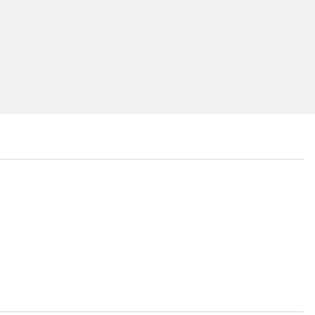
...
...