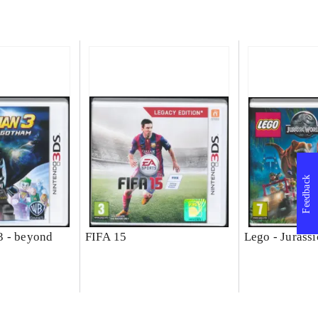
Feedback
3 - beyond
FIFA 15
Lego - Jurass