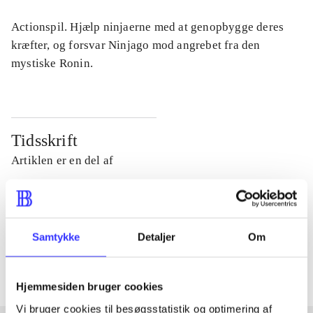
Actionspil. Hjælp ninjaerne med at genopbygge deres
kræfter, og forsvar Ninjago mod angrebet fra den
mystiske Ronin.
Tidsskrift
Artiklen er en del af
lorem ipsum dolor sit amet ...
Tidsskrift
Samtykke
Detaljer
Om
Artiklerne i
handler ofte om
Hjemmesiden bruger cookies
Vi bruger cookies til besøgsstatistik og optimering af