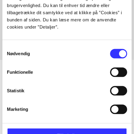
brugervenlighed. Du kan til enhver tid ændre eller
tilbagetrække dit samtykke ved at klikke på ”Cookies” i
bunden af siden. Du kan læse mere om de anvendte
Artikler med samme emner
cookies under ”Detaljer”.
Fra
Samtykkevalg
Nødvendig
Funktionelle
Artikler
Statistik
Alle registrerede artikler fordelt på udgivelser
Marketing
...
...