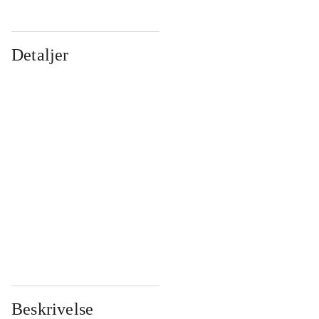
Detaljer
...
...
...
...
...
...
...
...
...
...
...
...
Beskrivelse