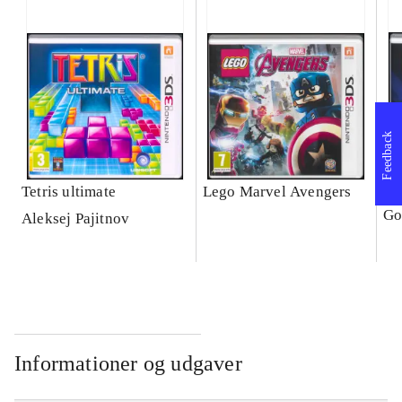
Feedback
Tetris ultimate
Lego Marvel Avengers
Le
Go
Aleksej Pajitnov
Informationer og udgaver