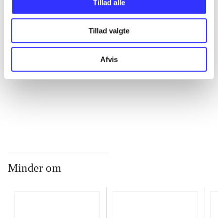
Tillad alle
Tillad valgte
...
Afvis
...
...
Minder om