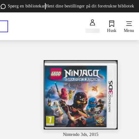
Spørg en bibliotekar
Hent dine bestillinger på dit foretrukne bibliotek
Log ind
Husk
Menu
Nintendo 3ds, 2015