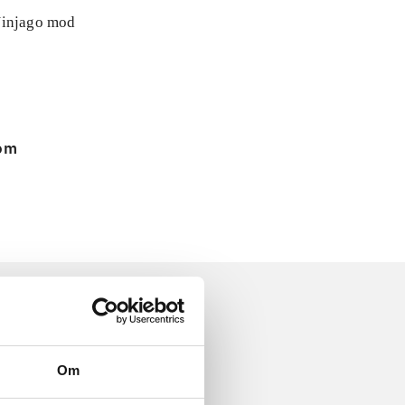
 Ninjago mod
 om
Om