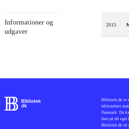
Informationer og
N
2015
udgaver
Bibliotek.dk er 
bibliotekers mat
Danmark. Du kan
låne på dit eget
Bibliotek.dk til