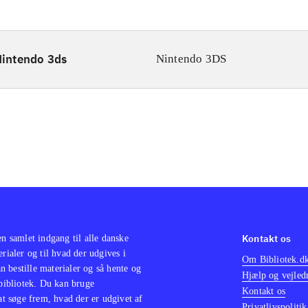
intendo 3ds
Nintendo 3DS
Kontakt os
en samlet indgang til alle danske
erialer og til hvad der udgives i
Om Bibliotek.d
 bestille materialer og så hente og
Hjælp og vejled
 bibliotek. Du kan bruge
Kontakt os
 at søge frem, hvad der er udgivet af
Privatlivspolitik