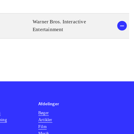
Warner Bros. Interactive
Entertainment
Afdelinger
k
Bøger
ning
Artikler
Film
Musik