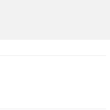
...
...