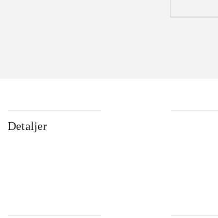
Detaljer
...
...
...
...