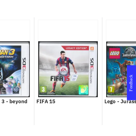
Feedback
 3 - beyond
FIFA 15
Lego - Juras