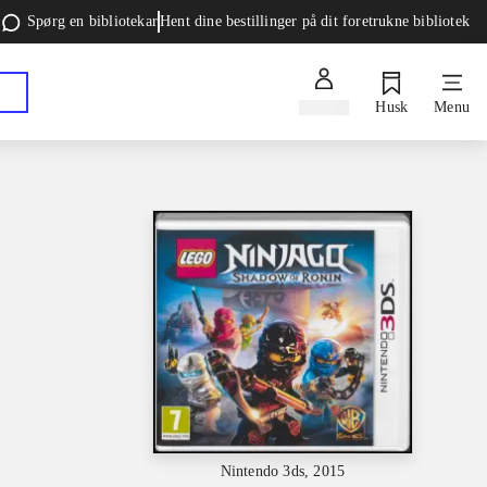
Spørg en bibliotekar
Hent dine bestillinger på dit foretrukne bibliotek
Log ind
Husk
Menu
Nintendo 3ds, 2015