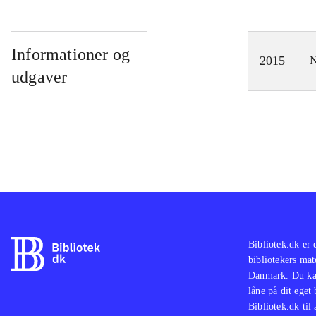
Informationer og
2015
N
udgaver
Bibliotek.dk er 
bibliotekers mat
Danmark. Du kan
låne på dit eget
Bibliotek.dk til