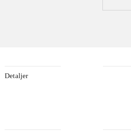
Detaljer
...
...
...
...