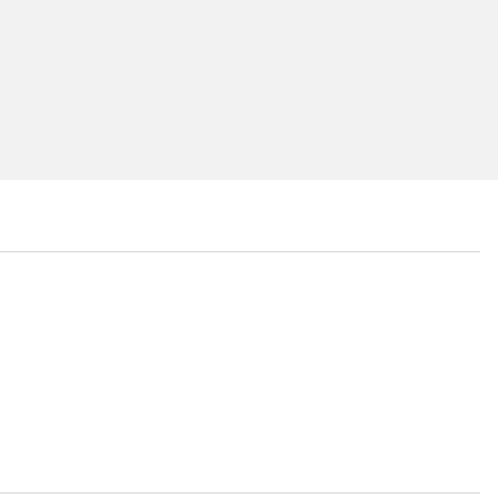
...
...