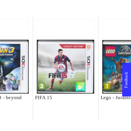
Feedback
3 - beyond
FIFA 15
Lego - Jurass