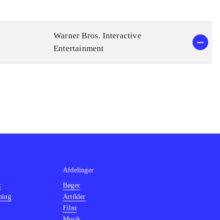
Warner Bros. Interactive
Entertainment
Afdelinger
k
Bøger
ning
Artikler
Film
Musik