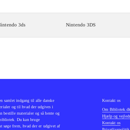
intendo 3ds
Nintendo 3DS
en samlet indgang til alle danske
Kontakt os
erialer og til hvad der udgives i
Om Bibliotek.d
 bestille materialer og så hente og
Hjælp og vejled
 bibliotek. Du kan bruge
Kontakt os
 at søge frem, hvad der er udgivet af
Privatlivspolitik