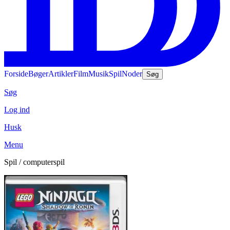
Forside
Bøger
Artikler
Film
Musik
Spil
Noder
Søg
Søg
Log ind
Husk
Menu
Spil / computerspil