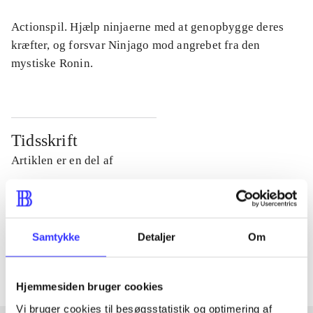
Actionspil. Hjælp ninjaerne med at genopbygge deres
kræfter, og forsvar Ninjago mod angrebet fra den
mystiske Ronin.
Tidsskrift
Artiklen er en del af
lorem ipsum dolor sit amet ...
Tidsskrift
Samtykke
Detaljer
Om
Artiklerne i
handler ofte om
Hjemmesiden bruger cookies
Vi bruger cookies til besøgsstatistik og optimering af