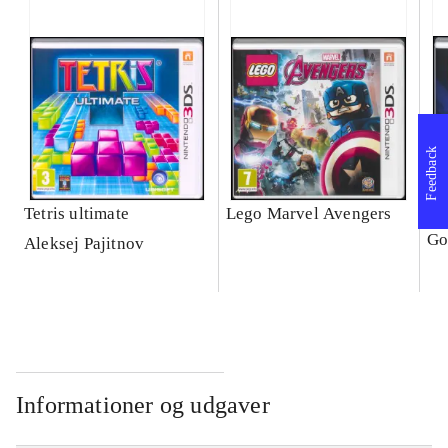
Feedback
Tetris ultimate
Lego Marvel Avengers
Le
Go
Aleksej Pajitnov
Informationer og udgaver