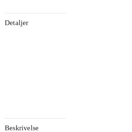
Detaljer
...
...
...
...
...
...
...
...
...
...
...
...
Beskrivelse