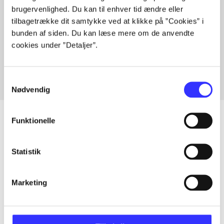
brugervenlighed. Du kan til enhver tid ændre eller
tilbagetrække dit samtykke ved at klikke på ”Cookies” i
bunden af siden. Du kan læse mere om de anvendte
Artikler med samme emner
cookies under ”Detaljer”.
Fra
Samtykkevalg
Nødvendig
Funktionelle
Artikler
Statistik
Alle registrerede artikler fordelt på udgivelser
Marketing
...
...