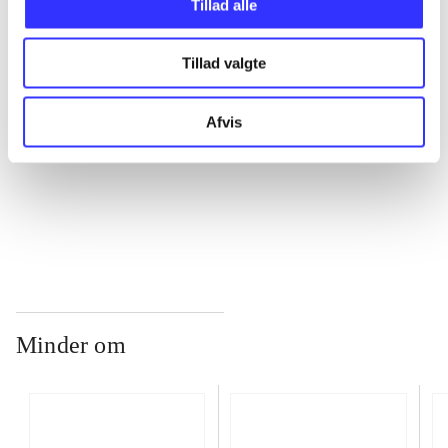
Tillad alle
Tillad valgte
...
Afvis
...
...
Minder om