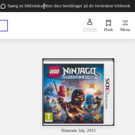
Spørg en bibliotekar
Hent dine bestillinger på dit foretrukne bibliotek
Log ind
Husk
Menu
Nintendo 3ds, 2015