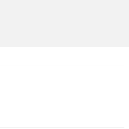
...
...