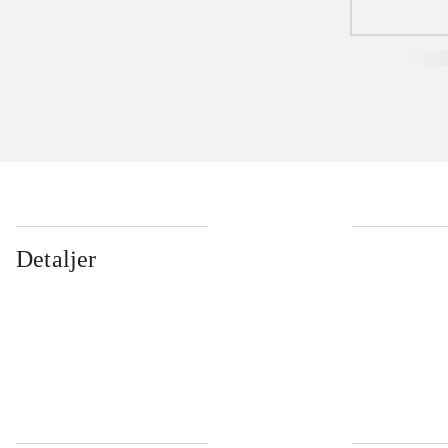
Detaljer
...
...
...
...