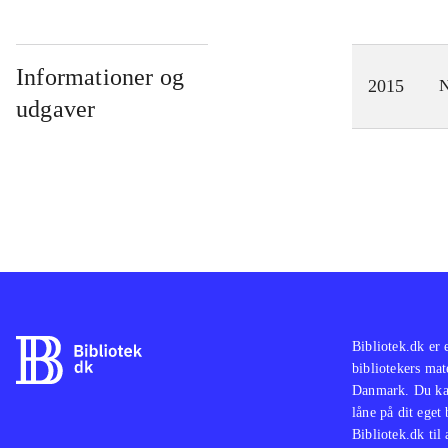
Informationer og
2015
N
udgaver
Bibliotek.dk er 
bibliotekers mat
Danmark. Du kan
låne på dit eget
Bibliotek.dk til