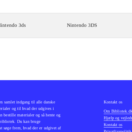
intendo 3ds
Nintendo 3DS
en samlet indgang til alle danske
Kontakt os
erialer og til hvad der udgives i
Om Bibliotek.d
 bestille materialer og så hente og
Hjælp og vejled
 bibliotek. Du kan bruge
Kontakt os
 at søge frem, hvad der er udgivet af
Privatlivspolitik