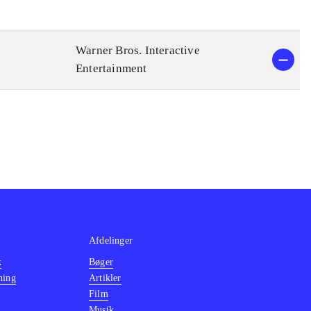
Warner Bros. Interactive
Entertainment
Afdelinger
k
Bøger
ning
Artikler
Film
Musik