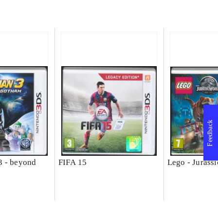
Feedback
3 - beyond
FIFA 15
Lego - Jurass