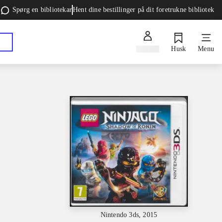
Spørg en bibliotekar
Hent dine bestillinger på dit foretrukne bibliotek
Log ind
Husk
Menu
Nintendo 3ds, 2015