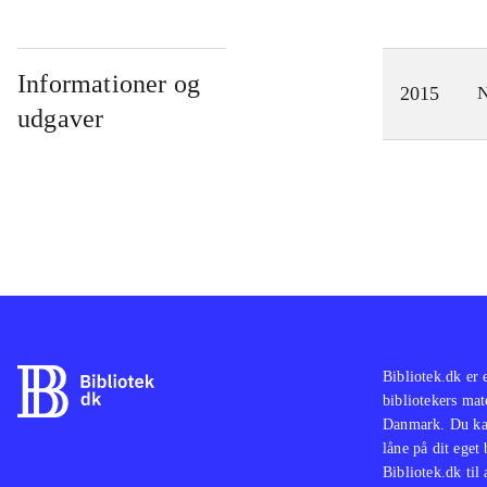
Informationer og
2015
N
udgaver
Bibliotek.dk er 
bibliotekers mat
Danmark. Du kan
låne på dit eget
Bibliotek.dk til