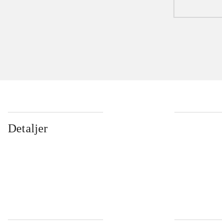
Detaljer
...
...
...
...