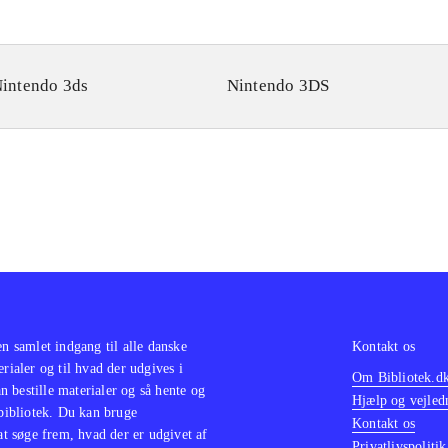
intendo 3ds
Nintendo 3DS
en samlet indgang til alle danske
Kontakt os
erialer og til hvad der udgives i
Om Bibliotek.d
 bestille materialer og så hente og
Hjælp og vejled
 bibliotek. Du kan bruge
Kontakt os
 at søge frem, hvad der er udgivet af
Privatlivspolitik