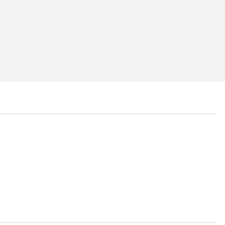
...
...