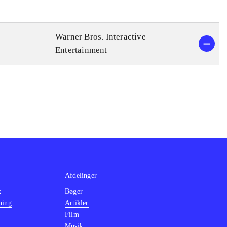
Warner Bros. Interactive
Entertainment
Afdelinger
k
Bøger
ning
Artikler
Film
Musik