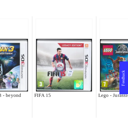
Feedback
3 - beyond
FIFA 15
Lego - Jurass