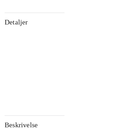
Detaljer
...
...
...
...
...
...
...
...
...
...
...
...
Beskrivelse