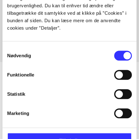
brugervenlighed. Du kan til enhver tid ændre eller
tilbagetrække dit samtykke ved at klikke på ”Cookies” i
bunden af siden. Du kan læse mere om de anvendte
Artikler med samme emner
cookies under ”Detaljer”.
Fra
Samtykkevalg
Nødvendig
Funktionelle
Artikler
Statistik
Alle registrerede artikler fordelt på udgivelser
Marketing
...
...