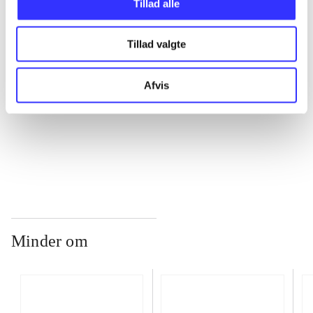
Tillad alle
Tillad valgte
...
Afvis
...
...
Minder om