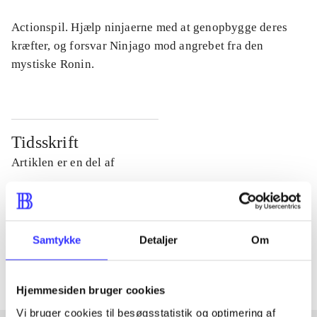
Actionspil. Hjælp ninjaerne med at genopbygge deres
kræfter, og forsvar Ninjago mod angrebet fra den
mystiske Ronin.
Tidsskrift
Artiklen er en del af
lorem ipsum dolor sit amet ...
Tidsskrift
Samtykke
Detaljer
Om
Artiklerne i
handler ofte om
Hjemmesiden bruger cookies
Vi bruger cookies til besøgsstatistik og optimering af