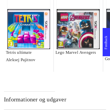
Feedback
Tetris ultimate
Lego Marvel Avengers
Le
Go
Aleksej Pajitnov
Informationer og udgaver