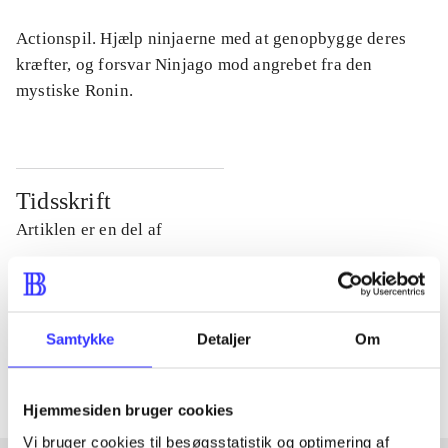
Actionspil. Hjælp ninjaerne med at genopbygge deres
kræfter, og forsvar Ninjago mod angrebet fra den
mystiske Ronin.
Tidsskrift
Artiklen er en del af
lorem ipsum dolor sit amet ...
Tidsskrift
Samtykke
Detaljer
Om
Artiklerne i
handler ofte om
Hjemmesiden bruger cookies
Vi bruger cookies til besøgsstatistik og optimering af