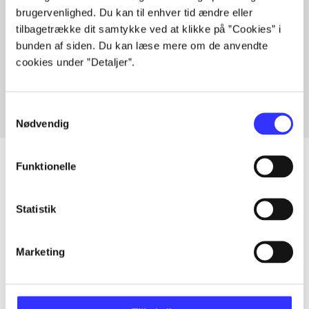
brugervenlighed. Du kan til enhver tid ændre eller
tilbagetrække dit samtykke ved at klikke på ”Cookies” i
bunden af siden. Du kan læse mere om de anvendte
Artikler med samme emner
cookies under ”Detaljer”.
Fra
Samtykkevalg
Nødvendig
Funktionelle
Artikler
Statistik
Alle registrerede artikler fordelt på udgivelser
Marketing
...
...