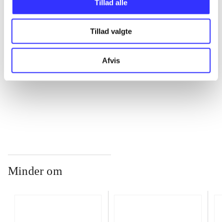
Tillad alle
Tillad valgte
...
Afvis
...
...
Minder om