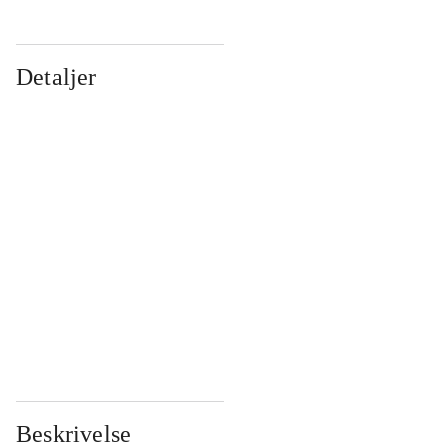
Detaljer
...
...
...
...
...
...
...
...
...
...
...
...
Beskrivelse