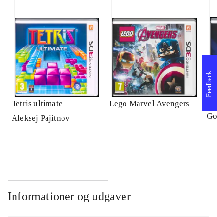
Feedback
Tetris ultimate
Lego Marvel Avengers
Le
Go
Aleksej Pajitnov
Informationer og udgaver