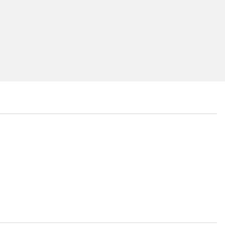
...
...