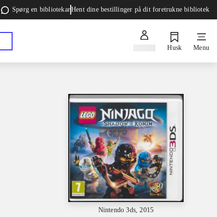
Spørg en bibliotekar
Hent dine bestillinger på dit foretrukne bibliotek
Log ind
Husk
Menu
Nintendo 3ds, 2015