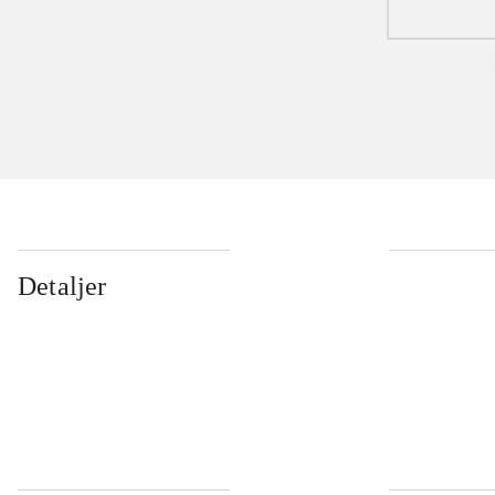
Detaljer
...
...
...
...