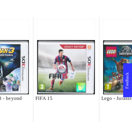
Feedback
3 - beyond
FIFA 15
Lego - Jurass