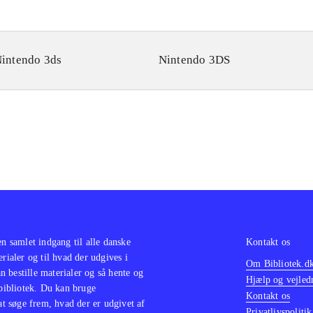
intendo 3ds
Nintendo 3DS
en samlet indgang til alle danske
Kontakt os
erialer og til hvad der udgives i
Om Bibliotek.d
 bestille materialer og så hente og
Hjælp og vejled
 bibliotek. Du kan bruge
Kontakt os
 at søge frem, hvad der er udgivet af
Privatlivspolitik