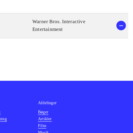
Warner Bros. Interactive
Entertainment
Afdelinger
k
Bøger
ning
Artikler
Film
Musik