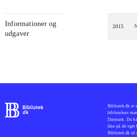
Informationer og
2015
N
udgaver
Bibliotek.dk er 
bibliotekers mat
Danmark. Du kan
låne på dit eget
Bibliotek.dk til