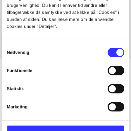
brugervenlighed. Du kan til enhver tid ændre eller
tilbagetrække dit samtykke ved at klikke på ”Cookies” i
bunden af siden. Du kan læse mere om de anvendte
Artikler med samme emner
cookies under ”Detaljer”.
Fra
Samtykkevalg
Nødvendig
Funktionelle
Artikler
Statistik
Alle registrerede artikler fordelt på udgivelser
Marketing
...
...