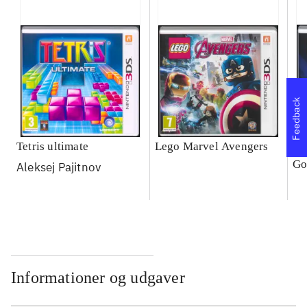
Feedback
Tetris ultimate
Lego Marvel Avengers
Le
Go
Aleksej Pajitnov
Informationer og udgaver