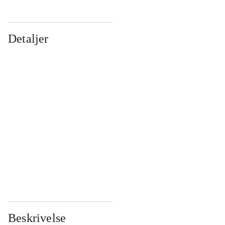
Detaljer
...
...
...
...
...
...
...
...
...
...
...
...
Beskrivelse