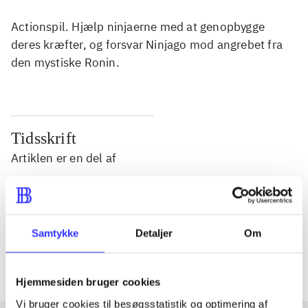
Actionspil. Hjælp ninjaerne med at genopbygge
deres kræfter, og forsvar Ninjago mod angrebet fra
den mystiske Ronin.
Tidsskrift
Artiklen er en del af
lorem ipsum dolor sit amet ...
Tidsskrift
Samtykke
Detaljer
Om
Artiklerne i
handler ofte om
Hjemmesiden bruger cookies
Vi bruger cookies til besøgsstatistik og optimering af