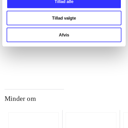
Tillad alle
Tillad valgte
...
Afvis
...
...
Minder om