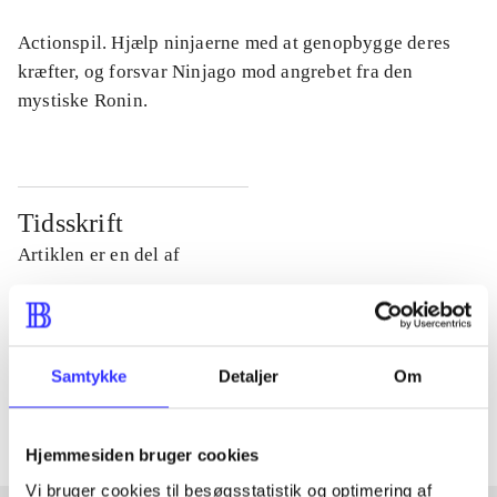
Actionspil. Hjælp ninjaerne med at genopbygge deres
kræfter, og forsvar Ninjago mod angrebet fra den
mystiske Ronin.
Tidsskrift
Artiklen er en del af
lorem ipsum dolor sit amet ...
Tidsskrift
Samtykke
Detaljer
Om
Artiklerne i
handler ofte om
Hjemmesiden bruger cookies
Vi bruger cookies til besøgsstatistik og optimering af