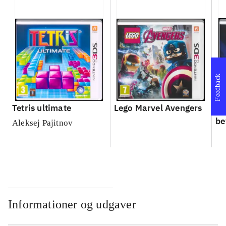
Feedback
Tetris ultimate
Lego Marvel Avengers
Le
be
Aleksej Pajitnov
Informationer og udgaver