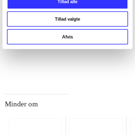
Tillad alle
Tillad valgte
...
Afvis
...
...
Minder om