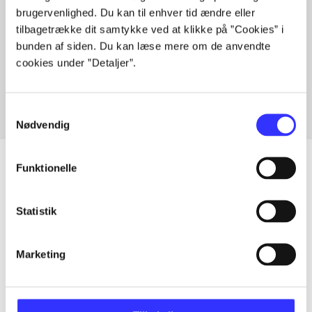
brugervenlighed. Du kan til enhver tid ændre eller
tilbagetrække dit samtykke ved at klikke på ”Cookies” i
bunden af siden. Du kan læse mere om de anvendte
Artikler med samme emner
cookies under ”Detaljer”.
Fra
Samtykkevalg
Nødvendig
Funktionelle
Artikler
Statistik
Alle registrerede artikler fordelt på udgivelser
Marketing
...
...