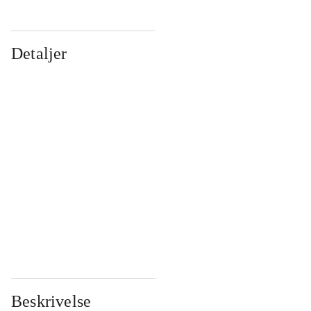
Detaljer
...
...
...
...
...
...
...
...
...
...
...
...
Beskrivelse