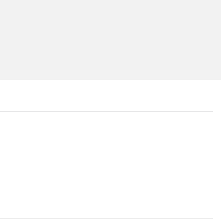
...
...