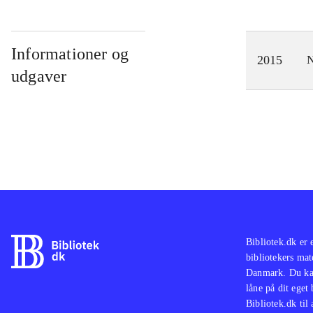
Informationer og
2015
N
udgaver
Bibliotek.dk er 
bibliotekers mat
Danmark. Du kan
låne på dit eget
Bibliotek.dk til