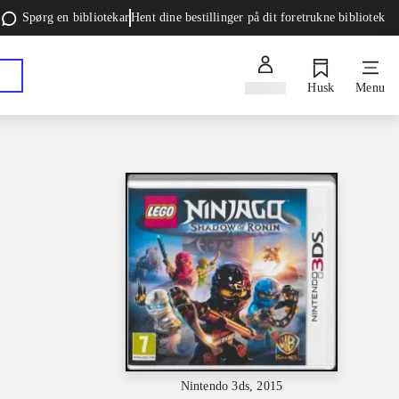
Spørg en bibliotekar
Hent dine bestillinger på dit foretrukne bibliotek
Log ind
Husk
Menu
Nintendo 3ds, 2015