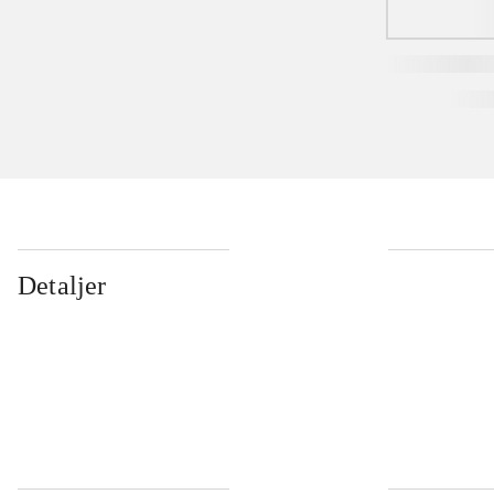
Detaljer
...
...
...
...