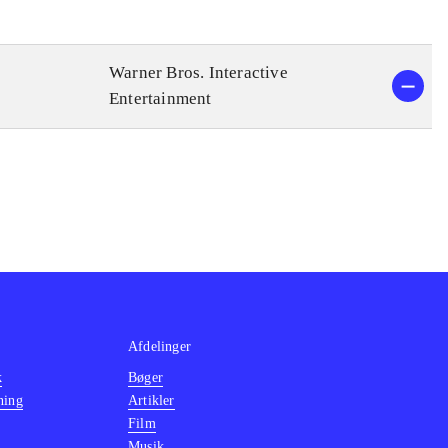
Warner Bros. Interactive
Entertainment
Afdelinger
k
Bøger
ning
Artikler
Film
Musik