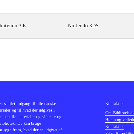
intendo 3ds
Nintendo 3DS
en samlet indgang til alle danske
Kontakt os
erialer og til hvad der udgives i
Om Bibliotek.d
 bestille materialer og så hente og
Hjælp og vejled
 bibliotek. Du kan bruge
Kontakt os
 at søge frem, hvad der er udgivet af
Privatlivspolitik