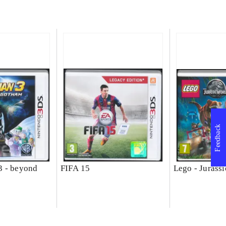
Feedback
3 - beyond
FIFA 15
Lego - Jurass