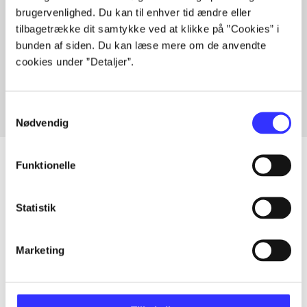
brugervenlighed. Du kan til enhver tid ændre eller
tilbagetrække dit samtykke ved at klikke på ”Cookies” i
bunden af siden. Du kan læse mere om de anvendte
Artikler med samme emner
cookies under ”Detaljer”.
Fra
Samtykkevalg
Nødvendig
Funktionelle
Artikler
Statistik
Alle registrerede artikler fordelt på udgivelser
Marketing
...
...