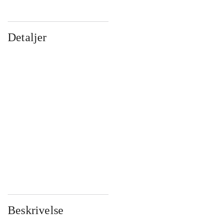
Detaljer
...
...
...
...
...
...
...
...
...
...
...
...
Beskrivelse