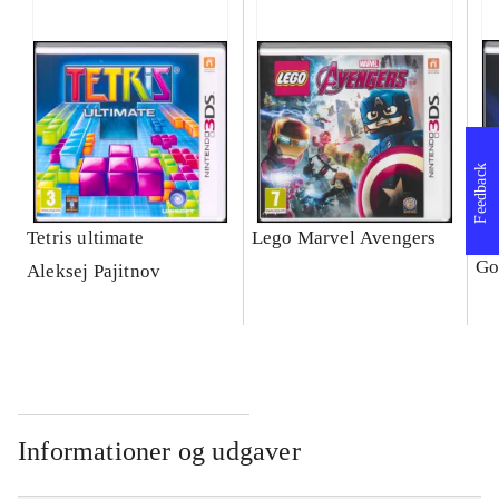
Feedback
Tetris ultimate
Lego Marvel Avengers
Le
Go
Aleksej Pajitnov
Informationer og udgaver