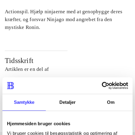
Actionspil. Hjælp ninjaerne med at genopbygge deres
kræfter, og forsvar Ninjago mod angrebet fra den
mystiske Ronin.
Tidsskrift
Artiklen er en del af
lorem ipsum dolor sit amet ...
Tidsskrift
Samtykke
Detaljer
Om
Artiklerne i
handler ofte om
Hjemmesiden bruger cookies
Vi bruger cookies til besøgsstatistik og optimering af