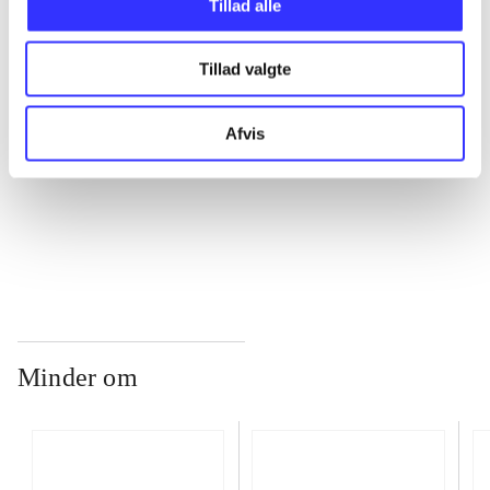
Tillad alle
Tillad valgte
...
Afvis
...
...
Minder om