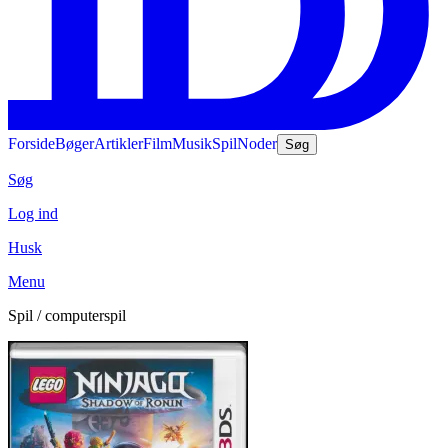
Forside
Bøger
Artikler
Film
Musik
Spil
Noder
Søg
Søg
Log ind
Husk
Menu
Spil / computerspil