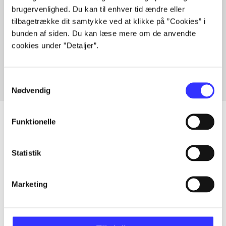
brugervenlighed. Du kan til enhver tid ændre eller
tilbagetrække dit samtykke ved at klikke på ”Cookies” i
bunden af siden. Du kan læse mere om de anvendte
Artikler med samme emner
cookies under ”Detaljer”.
Fra
Samtykkevalg
Nødvendig
Funktionelle
Artikler
Statistik
Alle registrerede artikler fordelt på udgivelser
Marketing
...
...