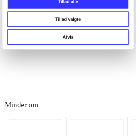
Tillad alle
Tillad valgte
...
Afvis
...
...
Minder om