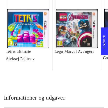
Feedback
Tetris ultimate
Lego Marvel Avengers
Le
Go
Aleksej Pajitnov
Informationer og udgaver