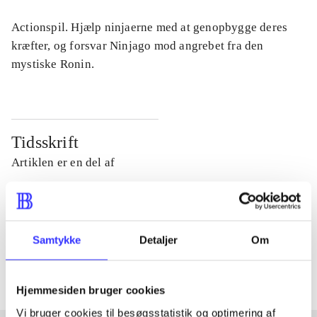
Actionspil. Hjælp ninjaerne med at genopbygge deres
kræfter, og forsvar Ninjago mod angrebet fra den
mystiske Ronin.
Tidsskrift
Artiklen er en del af
lorem ipsum dolor sit amet ...
Tidsskrift
Samtykke
Detaljer
Om
Artiklerne i
handler ofte om
Hjemmesiden bruger cookies
Vi bruger cookies til besøgsstatistik og optimering af