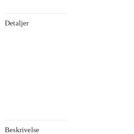
Detaljer
...
...
...
...
...
...
...
...
...
...
...
...
Beskrivelse