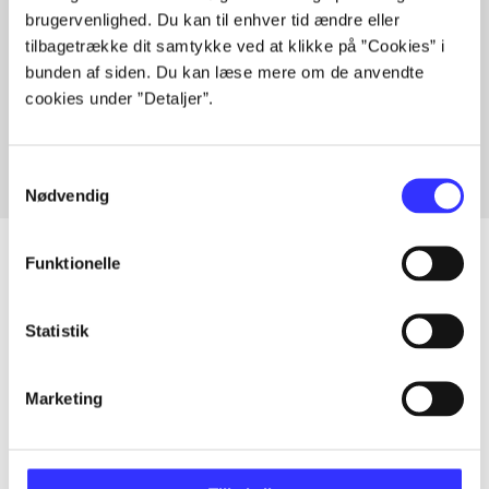
brugervenlighed. Du kan til enhver tid ændre eller
tilbagetrække dit samtykke ved at klikke på ”Cookies” i
bunden af siden. Du kan læse mere om de anvendte
Artikler med samme emner
cookies under ”Detaljer”.
Fra
Samtykkevalg
Nødvendig
Funktionelle
Artikler
Statistik
Alle registrerede artikler fordelt på udgivelser
Marketing
...
...