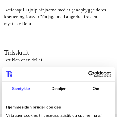
Actionspil. Hjælp ninjaerne med at genopbygge deres
kræfter, og forsvar Ninjago mod angrebet fra den
mystiske Ronin.
Tidsskrift
Artiklen er en del af
lorem ipsum dolor sit amet ...
Tidsskrift
Samtykke
Detaljer
Om
Artiklerne i
handler ofte om
Hjemmesiden bruger cookies
Vi bruger cookies til besøgsstatistik og optimering af