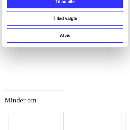
Tillad alle
Tillad valgte
...
Afvis
...
...
Minder om