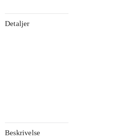
Detaljer
...
...
...
...
...
...
...
...
...
...
...
...
Beskrivelse