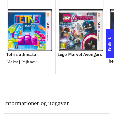
Feedback
Tetris ultimate
Lego Marvel Avengers
Le
be
Aleksej Pajitnov
Informationer og udgaver