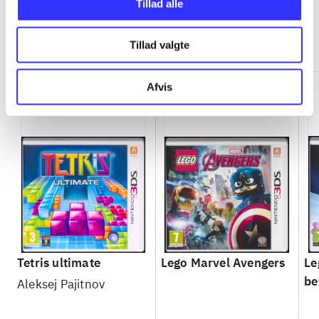
Tillad alle
Minder om
Tillad valgte
Afvis
Tetris ultimate
Lego Marvel Avengers
Le
be
Aleksej Pajitnov