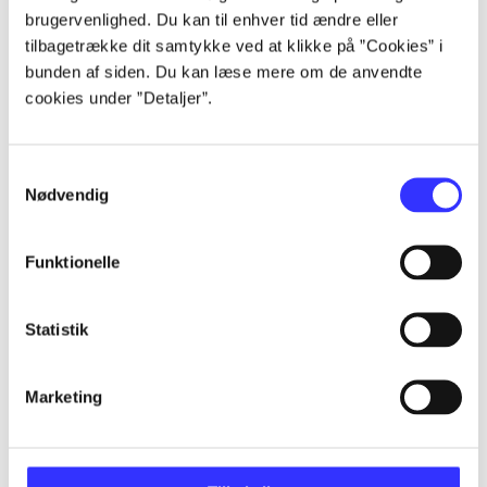
Artikler
brugervenlighed. Du kan til enhver tid ændre eller
Alle registrerede artikler fordelt på udgivelser
tilbagetrække dit samtykke ved at klikke på ”Cookies” i
bunden af siden. Du kan læse mere om de anvendte
...
cookies under ”Detaljer”.
...
Samtykkevalg
Nødvendig
...
Funktionelle
...
Statistik
...
Marketing