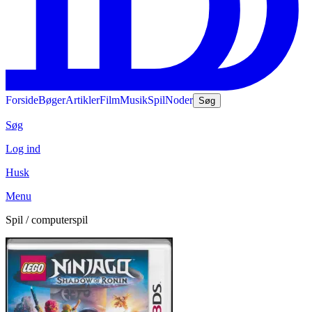
Forside
Bøger
Artikler
Film
Musik
Spil
Noder
Søg
Søg
Log ind
Husk
Menu
Spil / computerspil