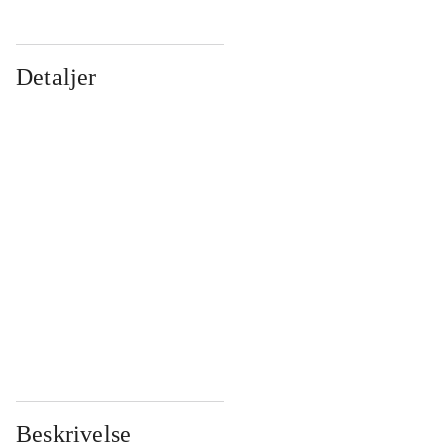
Detaljer
...
...
...
...
...
...
...
...
...
...
...
...
Beskrivelse