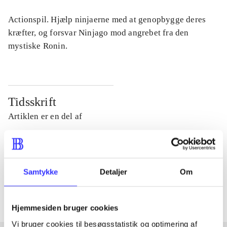
Actionspil. Hjælp ninjaerne med at genopbygge deres
kræfter, og forsvar Ninjago mod angrebet fra den
mystiske Ronin.
Tidsskrift
Artiklen er en del af
lorem ipsum dolor sit amet ...
Tidsskrift
Samtykke
Detaljer
Om
Artiklerne i
handler ofte om
Hjemmesiden bruger cookies
Vi bruger cookies til besøgsstatistik og optimering af