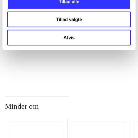
Tillad alle
Tillad valgte
...
Afvis
...
...
Minder om