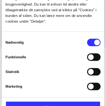
brugervenlighed. Du kan til enhver tid ændre eller
tilbagetrække dit samtykke ved at klikke på ”Cookies” i
bunden af siden. Du kan læse mere om de anvendte
Artikler med samme emner
cookies under ”Detaljer”.
Fra
Samtykkevalg
Nødvendig
Funktionelle
Artikler
Statistik
Alle registrerede artikler fordelt på udgivelser
Marketing
...
...