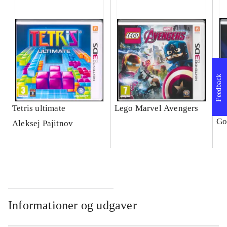
Feedback
Tetris ultimate
Lego Marvel Avengers
Le
Go
Aleksej Pajitnov
Informationer og udgaver