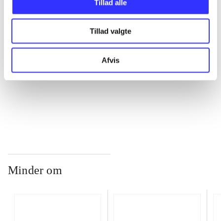
Tillad alle
Tillad valgte
...
Afvis
...
...
Minder om