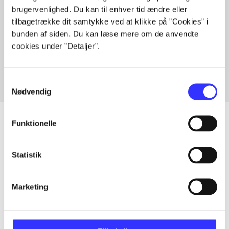
brugervenlighed. Du kan til enhver tid ændre eller
tilbagetrække dit samtykke ved at klikke på ”Cookies” i
bunden af siden. Du kan læse mere om de anvendte
Artikler med samme emner
cookies under ”Detaljer”.
Fra
Samtykkevalg
Nødvendig
Funktionelle
Artikler
Statistik
Alle registrerede artikler fordelt på udgivelser
Marketing
...
...