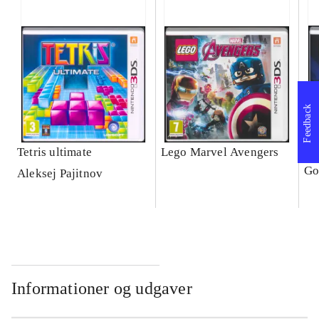
Feedback
Tetris ultimate
Lego Marvel Avengers
Le
Go
Aleksej Pajitnov
Informationer og udgaver