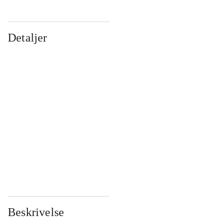
Detaljer
...
...
...
...
...
...
...
...
...
...
...
...
Beskrivelse