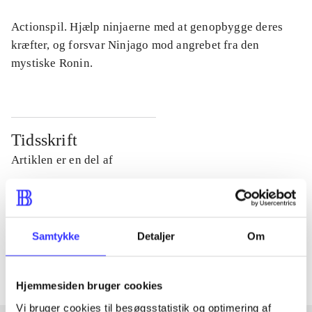
Actionspil. Hjælp ninjaerne med at genopbygge deres
kræfter, og forsvar Ninjago mod angrebet fra den
mystiske Ronin.
Tidsskrift
Artiklen er en del af
lorem ipsum dolor sit amet ...
Tidsskrift
Samtykke
Detaljer
Om
Artiklerne i
handler ofte om
Hjemmesiden bruger cookies
Vi bruger cookies til besøgsstatistik og optimering af