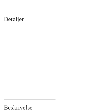
Detaljer
...
...
...
...
...
...
...
...
...
...
...
...
Beskrivelse