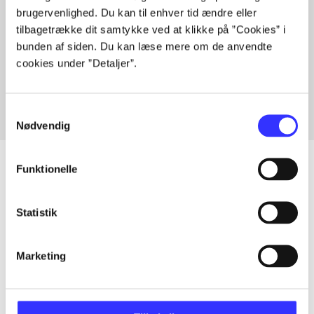
brugervenlighed. Du kan til enhver tid ændre eller
tilbagetrække dit samtykke ved at klikke på ”Cookies” i
bunden af siden. Du kan læse mere om de anvendte
Artikler med samme emner
cookies under ”Detaljer”.
Fra
Samtykkevalg
Nødvendig
Funktionelle
Artikler
Statistik
Alle registrerede artikler fordelt på udgivelser
Marketing
...
...