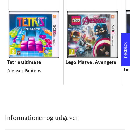
Feedback
Tetris ultimate
Lego Marvel Avengers
Le
be
Aleksej Pajitnov
Informationer og udgaver