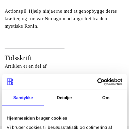
Actionspil. Hjælp ninjaerne med at genopbygge deres
kræfter, og forsvar Ninjago mod angrebet fra den
mystiske Ronin.
Tidsskrift
Artiklen er en del af
lorem ipsum dolor sit amet ...
Tidsskrift
Samtykke
Detaljer
Om
Artiklerne i
handler ofte om
Hjemmesiden bruger cookies
Vi bruger cookies til besøgsstatistik og optimering af