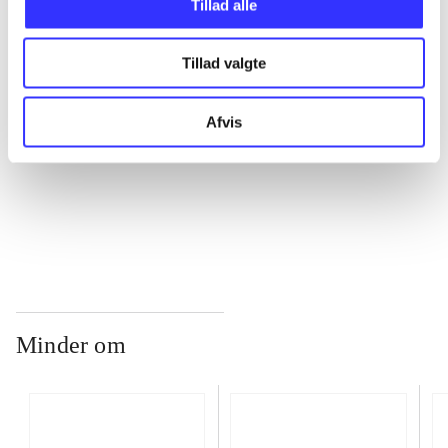
Tillad alle
Tillad valgte
...
Afvis
...
...
Minder om