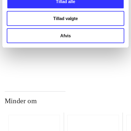
Tillad alle
Tillad valgte
...
Afvis
...
...
Minder om