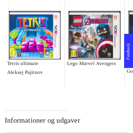
Feedback
Tetris ultimate
Lego Marvel Avengers
Le
Go
Aleksej Pajitnov
Informationer og udgaver