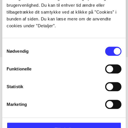
brugervenlighed. Du kan til enhver tid ændre eller
tilbagetrække dit samtykke ved at klikke på ”Cookies” i
bunden af siden. Du kan læse mere om de anvendte
Artikler med samme emner
cookies under ”Detaljer”.
Fra
Samtykkevalg
Nødvendig
Funktionelle
Artikler
Statistik
Alle registrerede artikler fordelt på udgivelser
Marketing
...
...