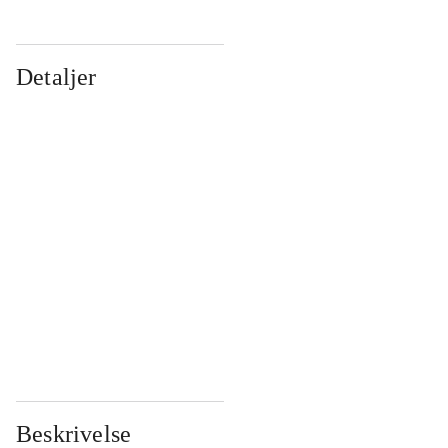
Detaljer
...
...
...
...
...
...
...
...
...
...
...
...
Beskrivelse