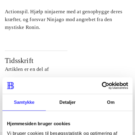
Actionspil. Hjælp ninjaerne med at genopbygge deres
kræfter, og forsvar Ninjago mod angrebet fra den
mystiske Ronin.
Tidsskrift
Artiklen er en del af
lorem ipsum dolor sit amet ...
Tidsskrift
Samtykke
Detaljer
Om
Artiklerne i
handler ofte om
Hjemmesiden bruger cookies
Vi bruger cookies til besøgsstatistik og optimering af