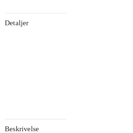
Detaljer
...
...
...
...
...
...
...
...
...
...
...
...
Beskrivelse