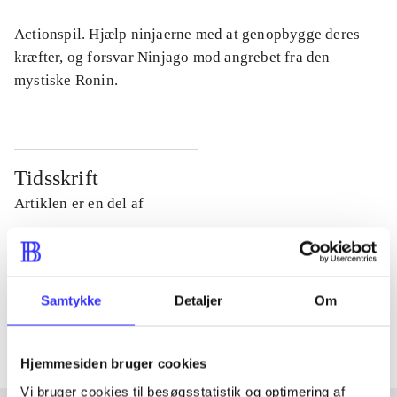
Actionspil. Hjælp ninjaerne med at genopbygge deres
kræfter, og forsvar Ninjago mod angrebet fra den
mystiske Ronin.
Tidsskrift
Artiklen er en del af
lorem ipsum dolor sit amet ...
Tidsskrift
Samtykke
Detaljer
Om
Artiklerne i
handler ofte om
Hjemmesiden bruger cookies
Vi bruger cookies til besøgsstatistik og optimering af