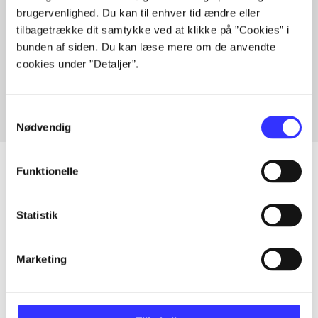
brugervenlighed. Du kan til enhver tid ændre eller
tilbagetrække dit samtykke ved at klikke på ”Cookies” i
bunden af siden. Du kan læse mere om de anvendte
Artikler med samme emner
cookies under ”Detaljer”.
Fra
Samtykkevalg
Nødvendig
Funktionelle
Artikler
Statistik
Alle registrerede artikler fordelt på udgivelser
Marketing
...
...