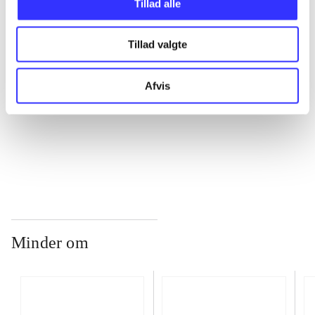
Tillad alle
Tillad valgte
...
Afvis
...
...
Minder om