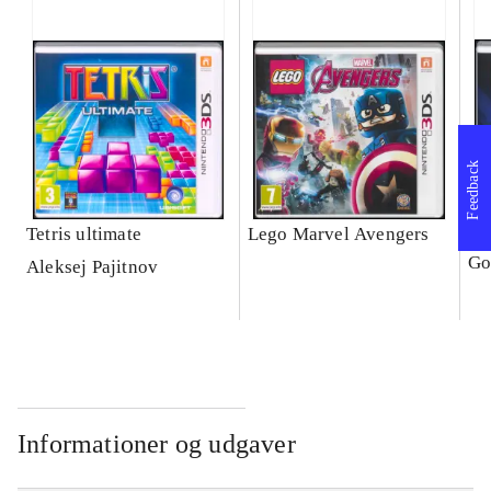
Feedback
Tetris ultimate
Lego Marvel Avengers
Le
Go
Aleksej Pajitnov
Informationer og udgaver