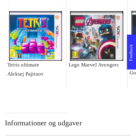
Feedback
Tetris ultimate
Lego Marvel Avengers
Le
Go
Aleksej Pajitnov
Informationer og udgaver