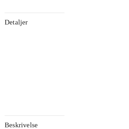
Detaljer
...
...
...
...
...
...
...
...
...
...
...
...
Beskrivelse