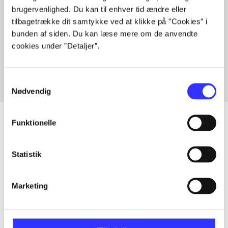
brugervenlighed. Du kan til enhver tid ændre eller
tilbagetrække dit samtykke ved at klikke på ”Cookies” i
bunden af siden. Du kan læse mere om de anvendte
Artikler med samme emner
cookies under ”Detaljer”.
Fra
Samtykkevalg
Nødvendig
Funktionelle
Artikler
Statistik
Alle registrerede artikler fordelt på udgivelser
Marketing
...
...