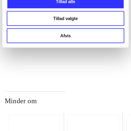
Tillad alle
Tillad valgte
...
Afvis
...
...
Minder om