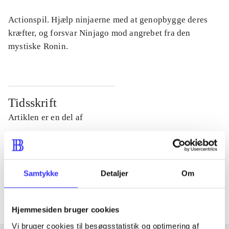
Actionspil. Hjælp ninjaerne med at genopbygge deres
kræfter, og forsvar Ninjago mod angrebet fra den
mystiske Ronin.
Tidsskrift
Artiklen er en del af
lorem ipsum dolor sit amet ...
Tidsskrift
Samtykke
Detaljer
Om
Artiklerne i
handler ofte om
Hjemmesiden bruger cookies
Vi bruger cookies til besøgsstatistik og optimering af