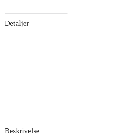
Detaljer
...
...
...
...
...
...
...
...
...
...
...
...
Beskrivelse