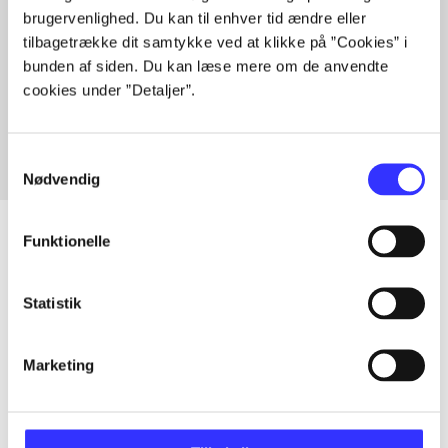
brugervenlighed. Du kan til enhver tid ændre eller
tilbagetrække dit samtykke ved at klikke på ”Cookies” i
bunden af siden. Du kan læse mere om de anvendte
Artikler med samme emner
cookies under ”Detaljer”.
Fra
Samtykkevalg
Nødvendig
Funktionelle
Artikler
Statistik
Alle registrerede artikler fordelt på udgivelser
Marketing
...
...