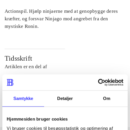
Actionspil. Hjælp ninjaerne med at genopbygge deres
kræfter, og forsvar Ninjago mod angrebet fra den
mystiske Ronin.
Tidsskrift
Artiklen er en del af
lorem ipsum dolor sit amet ...
Tidsskrift
Samtykke
Detaljer
Om
Artiklerne i
handler ofte om
Hjemmesiden bruger cookies
Vi bruger cookies til besøgsstatistik og optimering af