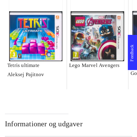
Feedback
Tetris ultimate
Lego Marvel Avengers
Le
Go
Aleksej Pajitnov
Informationer og udgaver