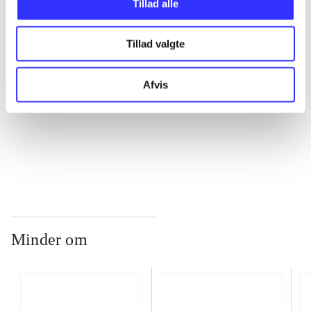
Tillad alle
Tillad valgte
...
Afvis
...
...
Minder om